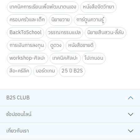
เทคนิคการเรียนเพื่อพัฒนาตนเอง
หนังสือจิตวิทยา
ครอบครัวและเด็ก
นิยายวาย
การ์ตูนความรู้
BackToSchool
วรรณกรรมแปล
นิยายสืบสวน-ลี้ลับ
การเงินการลงทุน
ดูดวง
หนังสือขายดี
workshop-ศิลปะ
เทคนิคศิลปะ
โปเกมอน
สีอะคริลิค
บอร์ดเกม
25 ปี B2S
B2S CLUB
ช้อปออนไลน์
เกี่ยวกับเรา