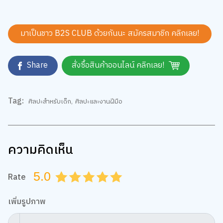
มาเป็นชาว B2S CLUB ด้วยกันนะ สมัครสมาชิก
คลิกเลย!
Share
สั่งซื้อสินค้าออนไลน์ คลิกเลย!
Tag:
ศิลปะสำหรับเด็ก
,
ศิลปะและงานฝีมือ
ความคิดเห็น
5.0
Rate
0.5
1.0
1.5
2.0
2.5
3.0
3.5
4.0
4.5
5.0
เพิ่มรูปภาพ