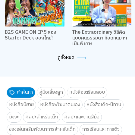
B2S GAME ON EP.5 ลอง
The Extraordinary วิธีคิด
Starter Deck ออกใหม่!
แบบคนธรรมดา ที่อดทนมาก
เป็นพิเศษ
ดูทั้งหมด
คำค้นหา
คู่มือเลี้ยงลูก
หนังสือเตรียมสอบ
หนังสือนิยาย
หนังสือพัฒนาตนเอง
หนังสือเด็ก-นิทาน
มังงะ
ศิลปะสำหรับเด็ก
ศิลปะและงานฝีมือ
ของเล่นเสริมพัฒนาการสำหรับเด็ก
การเรียนและการติว