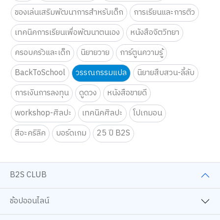
ของเล่นเสริมพัฒนาการสำหรับเด็ก
การเรียนและการติว
เทคนิคการเรียนเพื่อพัฒนาตนเอง
หนังสือจิตวิทยา
ครอบครัวและเด็ก
นิยายวาย
การ์ตูนความรู้
BackToSchool
วรรณกรรมแปล
นิยายสืบสวน-ลี้ลับ
การเงินการลงทุน
ดูดวง
หนังสือขายดี
workshop-ศิลปะ
เทคนิคศิลปะ
โปเกมอน
สีอะคริลิค
บอร์ดเกม
25 ปี B2S
B2S CLUB
ช้อปออนไลน์