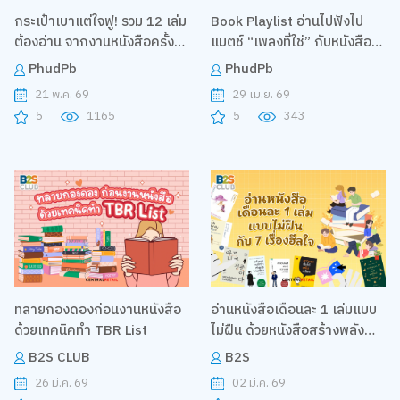
กระเป๋าเบาแต่ใจฟู! รวม 12 เล่ม
Book Playlist อ่านไปฟังไป
ต้องอ่าน จากงานหนังสือครั้งที่
แมตช์ “เพลงที่ใช่” กับหนังสือ
1 ปี 2026
“เล่มโปรด”
PhudPb
PhudPb
21 พ.ค. 69
29 เม.ย. 69
5
1165
5
343
ทลายกองดองก่อนงานหนังสือ
อ่านหนังสือเดือนละ 1 เล่มแบบ
ด้วยเทคนิคทำ TBR List
ไม่ฝืน ด้วยหนังสือสร้างพลัง
บวก 7 เล่มที่ช่วยให้ตกหลุมรัก
B2S CLUB
B2S
การอ่าน
26 มี.ค. 69
02 มี.ค. 69