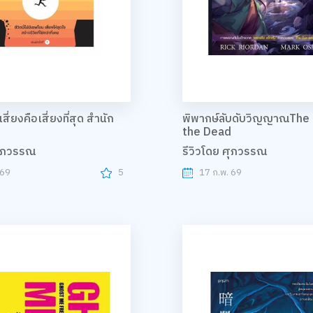
เสี่ยงคือเสี่ยงที่สุด สำนัก
พิพากษ์ลับดับวิญญาณThe 
the Dead
ศุภวรรณ
รีวิวโดย ศุภวรรณ
 69
5
17 ก.พ. 69