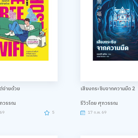
ต่จ่ายด้วย
เสียงกระซิบจากความมืด 2
ศุภวรรณ
รีวิวโดย ศุภวรรณ
 69
5
17 ก.พ. 69