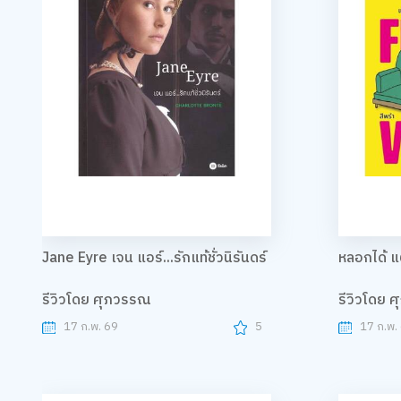
Jane Eyre เจน แอร์...รักแท้ชั่วนิรันดร์
หลอกได้ แ
รีวิวโดย ศุภวรรณ
รีวิวโดย 
17 ก.พ. 69
5
17 ก.พ.