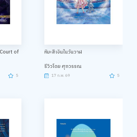
Court of
หิมะสีเงินในวันวาฬ
รีวิวโดย ศุภวรรณ
5
17 ก.พ. 69
5