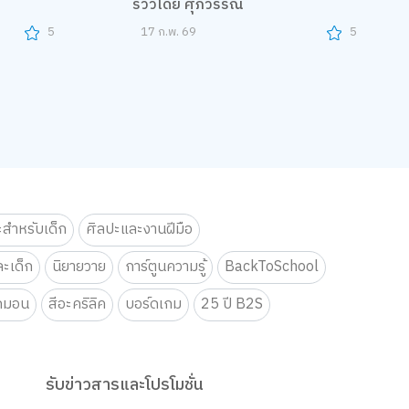
รีวิวโดย ศุภวรรณ
5
17 ก.พ. 69
5
ะสำหรับเด็ก
ศิลปะและงานฝีมือ
ะเด็ก
นิยายวาย
การ์ตูนความรู้
BackToSchool
กมอน
สีอะคริลิค
บอร์ดเกม
25 ปี B2S
รับข่าวสารและโปรโมชั่น