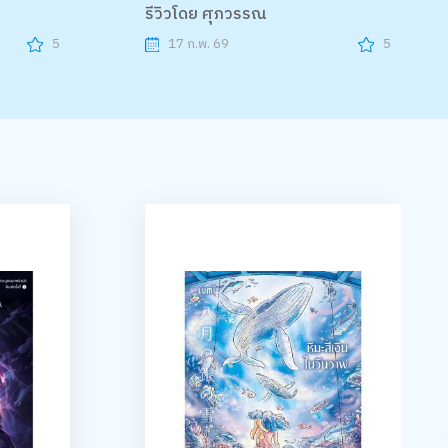
รีวิวโดย ศุภวรรณ
5
17 ก.พ. 69
5