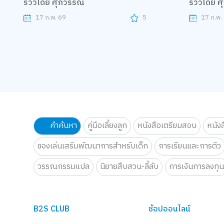
รีวิวโดย ศุภวรรณ
รีวิวโดย 
17 ก.พ. 69
5
17 ก.พ.
คำค้นหา
คู่มือเลี้ยงลูก
หนังสือเตรียมสอบ
หนัง
ของเล่นเสริมพัฒนาการสำหรับเด็ก
การเรียนและการติว
วรรณกรรมแปล
นิยายสืบสวน-ลี้ลับ
การเงินการลงทุ
B2S CLUB
ช้อปออนไลน์