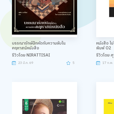
บรรณารักษ์ฝึกหัดกับความลับใน
หนังสือ ไม่
คฤหาสน์หนังสือ
พิมพ์ O2
รีวิวโดย NIRATTISAI
รีวิวโดย 
23 มี.ค. 69
5
17 ก.พ.