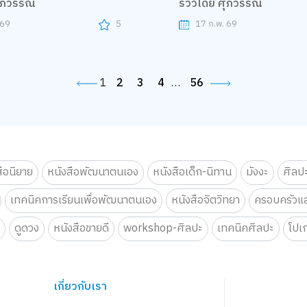
ศุภวรรณ
รีวิวโดย ศุภวรรณ
 69
5
17 ก.พ. 69
1
2
3
4
…
56
สือนิยาย
หนังสือพัฒนาตนเอง
หนังสือเด็ก-นิทาน
มังงะ
ศิลป
เทคนิคการเรียนเพื่อพัฒนาตนเอง
หนังสือจิตวิทยา
ครอบครัวแล
น
ดูดวง
หนังสือขายดี
workshop-ศิลปะ
เทคนิคศิลปะ
โปเ
เกี่ยวกับเรา