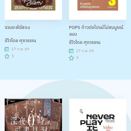
จวบระพีอัสดง
POPS ก้าวต่อไปแม้ไม่สมบูรณ์
แบบ
รีวิวโดย ศุภวรรณ
รีวิวโดย ศุภวรรณ
17 ก.พ. 69
17 ก.พ. 69
5
5