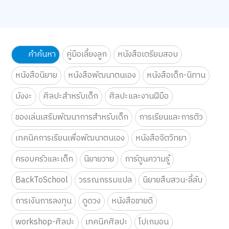
คำค้นหา
คู่มือเลี้ยงลูก
หนังสือเตรียมสอบ
หนังสือนิยาย
หนังสือพัฒนาตนเอง
หนังสือเด็ก-นิทาน
มังงะ
ศิลปะสำหรับเด็ก
ศิลปะและงานฝีมือ
ของเล่นเสริมพัฒนาการสำหรับเด็ก
การเรียนและการติว
เทคนิคการเรียนเพื่อพัฒนาตนเอง
หนังสือจิตวิทยา
ครอบครัวและเด็ก
นิยายวาย
การ์ตูนความรู้
BackToSchool
วรรณกรรมแปล
นิยายสืบสวน-ลี้ลับ
การเงินการลงทุน
ดูดวง
หนังสือขายดี
workshop-ศิลปะ
เทคนิคศิลปะ
โปเกมอน