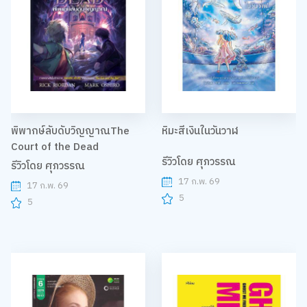
พิพากษ์ลับดับวิญญาณThe
หิมะสีเงินในวันวาฬ
Court of the Dead
รีวิวโดย ศุภวรรณ
รีวิวโดย ศุภวรรณ
17 ก.พ. 69
17 ก.พ. 69
5
5