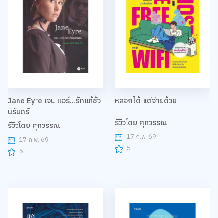
Jane Eyre เจน แอร์...รักแท้ชั่ว
หลอกได้ แต่จ่ายด้วย
นิรันดร์
รีวิวโดย ศุภวรรณ
รีวิวโดย ศุภวรรณ
17 ก.พ. 69
17 ก.พ. 69
5
5