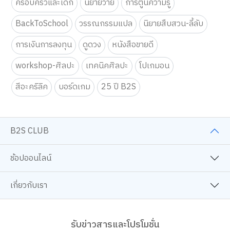
ครอบครัวและเด็ก
นิยายวาย
การ์ตูนความรู้
BackToSchool
วรรณกรรมแปล
นิยายสืบสวน-ลี้ลับ
การเงินการลงทุน
ดูดวง
หนังสือขายดี
workshop-ศิลปะ
เทคนิคศิลปะ
โปเกมอน
สีอะคริลิค
บอร์ดเกม
25 ปี B2S
B2S CLUB
ช้อปออนไลน์
เกี่ยวกับเรา
รับข่าวสารและโปรโมชั่น