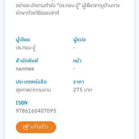
อย่างชะงักตามตำรับ "ดร.ทอม อู๋" ผู้เชี่ยวชาญด้านการ
รักษาด้วยวิธีธรรมชาติ
ผู้เขียน
ผู้แปล
ดร.ทอม อู๋
-
สำนักพิมพ์
หน้า
nanmee
-
ประเภทหนังสือ
ราคา
สุขภาพ/ความงาม
275 บาท
ISBN
9786160407095
แก้ไขรีวิว