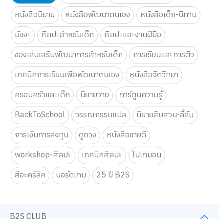
หนังสือนิยาย
หนังสือพัฒนาตนเอง
หนังสือเด็ก-นิทาน
มังงะ
ศิลปะสำหรับเด็ก
ศิลปะและงานฝีมือ
ของเล่นเสริมพัฒนาการสำหรับเด็ก
การเรียนและการติว
เทคนิคการเรียนเพื่อพัฒนาตนเอง
หนังสือจิตวิทยา
ครอบครัวและเด็ก
นิยายวาย
การ์ตูนความรู้
BackToSchool
วรรณกรรมแปล
นิยายสืบสวน-ลี้ลับ
การเงินการลงทุน
ดูดวง
หนังสือขายดี
workshop-ศิลปะ
เทคนิคศิลปะ
โปเกมอน
สีอะคริลิค
บอร์ดเกม
25 ปี B2S
B2S CLUB