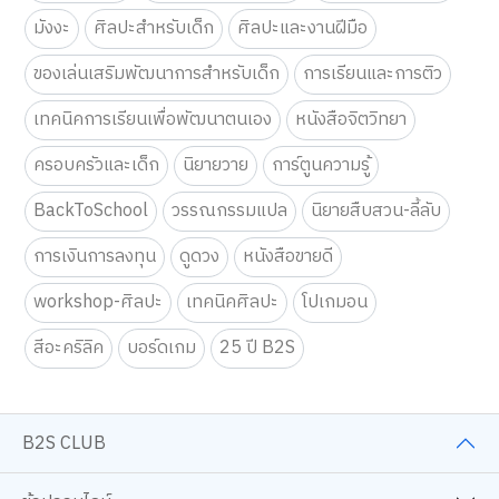
มังงะ
ศิลปะสำหรับเด็ก
ศิลปะและงานฝีมือ
ของเล่นเสริมพัฒนาการสำหรับเด็ก
การเรียนและการติว
เทคนิคการเรียนเพื่อพัฒนาตนเอง
หนังสือจิตวิทยา
ครอบครัวและเด็ก
นิยายวาย
การ์ตูนความรู้
BackToSchool
วรรณกรรมแปล
นิยายสืบสวน-ลี้ลับ
การเงินการลงทุน
ดูดวง
หนังสือขายดี
workshop-ศิลปะ
เทคนิคศิลปะ
โปเกมอน
สีอะคริลิค
บอร์ดเกม
25 ปี B2S
B2S CLUB