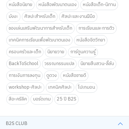
หนังสือนิยาย
หนังสือพัฒนาตนเอง
หนังสือเด็ก-นิทาน
มังงะ
ศิลปะสำหรับเด็ก
ศิลปะและงานฝีมือ
ของเล่นเสริมพัฒนาการสำหรับเด็ก
การเรียนและการติว
เทคนิคการเรียนเพื่อพัฒนาตนเอง
หนังสือจิตวิทยา
ครอบครัวและเด็ก
นิยายวาย
การ์ตูนความรู้
BackToSchool
วรรณกรรมแปล
นิยายสืบสวน-ลี้ลับ
การเงินการลงทุน
ดูดวง
หนังสือขายดี
workshop-ศิลปะ
เทคนิคศิลปะ
โปเกมอน
สีอะคริลิค
บอร์ดเกม
25 ปี B2S
B2S CLUB