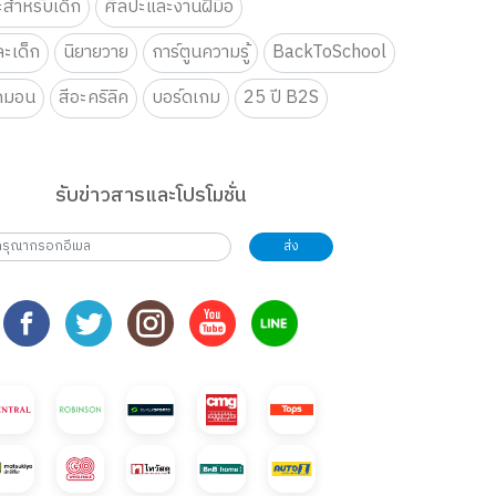
ะสำหรับเด็ก
ศิลปะและงานฝีมือ
ะเด็ก
นิยายวาย
การ์ตูนความรู้
BackToSchool
กมอน
สีอะคริลิค
บอร์ดเกม
25 ปี B2S
รับข่าวสารและโปรโมชั่น
ส่ง