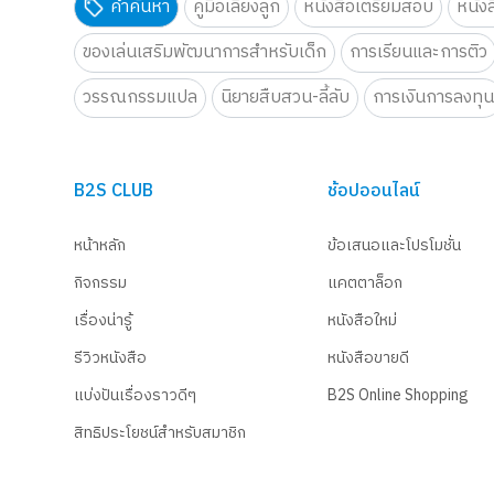
คำค้นหา
คู่มือเลี้ยงลูก
หนังสือเตรียมสอบ
หนัง
ของเล่นเสริมพัฒนาการสำหรับเด็ก
การเรียนและการติว
วรรณกรรมแปล
นิยายสืบสวน-ลี้ลับ
การเงินการลงทุ
B2S CLUB
ช้อปออนไลน์
หน้าหลัก
ข้อเสนอและโปรโมชั่น
กิจกรรม
แคตตาล็อก
เรื่องน่ารู้
หนังสือใหม่
รีวิวหนังสือ
หนังสือขายดี
แบ่งปันเรื่องราวดีๆ
B2S Online Shopping
สิทธิประโยชน์สำหรับสมาชิก