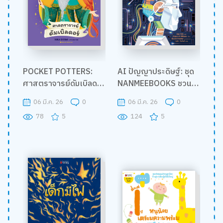
POCKET POTTERS:
AI ปัญญาประดิษฐ์: ชุด
ศาสตราจารย์ดัมเบิลด
NANMEEBOOKS ชวน
อร์ (ปกแข็ง) (NEW)
เปิด-ปิด สนุกกับการ
06 มี.ค. 26
0
06 มี.ค. 26
0
ค้นหาความรู้ข้างใน (ปก
78
5
124
5
แข็ง) (NEW)