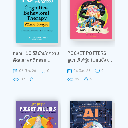
nami: 10 วิธีบำบัดความ
POCKET POTTERS:
คิดและพฤติกรรม
ลูนา เลิฟกู๊ด (ปกแข็ง)
(Revise)
(NEW)
06 มี.ค. 26
0
06 มี.ค. 26
0
87
5
87
5