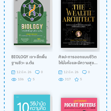
BIOLOGY เจาะลึกพื้น
ศิลปะการออกแบบชีวิต
ฐานชีวะ ม.ต้น
ให้มั่งคั่งและมีความสุข
แต่ไม่ต้องหาเงินจนเป็น
12 มี.ค. 26
0
12 มี.ค. 26
0
บ้า
106
5
317
5