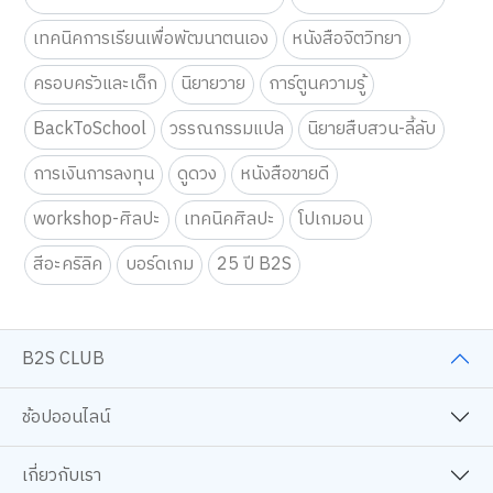
เทคนิคการเรียนเพื่อพัฒนาตนเอง
หนังสือจิตวิทยา
ครอบครัวและเด็ก
นิยายวาย
การ์ตูนความรู้
BackToSchool
วรรณกรรมแปล
นิยายสืบสวน-ลี้ลับ
การเงินการลงทุน
ดูดวง
หนังสือขายดี
workshop-ศิลปะ
เทคนิคศิลปะ
โปเกมอน
สีอะคริลิค
บอร์ดเกม
25 ปี B2S
B2S CLUB
ช้อปออนไลน์
เกี่ยวกับเรา