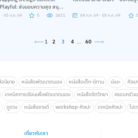
Playful: ส่งมอบความสุข สนุก
04 ก.ค. 69 - 05 ก.ค. 69
 - 05 ก.ย. 69
5
2631
1
2
3
4
…
60
สือนิยาย
หนังสือพัฒนาตนเอง
หนังสือเด็ก-นิทาน
มังงะ
ศิลป
เทคนิคการเรียนเพื่อพัฒนาตนเอง
หนังสือจิตวิทยา
ครอบครัวแล
น
ดูดวง
หนังสือขายดี
workshop-ศิลปะ
เทคนิคศิลปะ
โปเ
เกี่ยวกับเรา