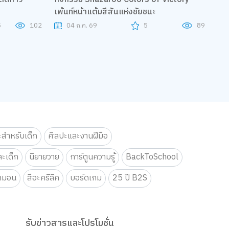
เพ้นท์หน้าแต้มสีสันแห่งชัยชนะ
5
102
04 ก.ค. 69
5
89
ะสำหรับเด็ก
ศิลปะและงานฝีมือ
ะเด็ก
นิยายวาย
การ์ตูนความรู้
BackToSchool
กมอน
สีอะคริลิค
บอร์ดเกม
25 ปี B2S
รับข่าวสารและโปรโมชั่น