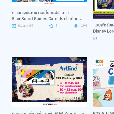
การแข่งขันเกม คอมโบคนปราสาท
SiamBoard Games Cafe ประจำเดือน
สิงหาคม 2569 เซ็นทรัลนอร์ทวิลล์
แบบฟอร์มลงทะ
01 ส.ค. 69
5
194
Disney Lorc
B2S
กิจกรรม เพ้นท์หน้าสุดมัน FIFA World cup
B2S Gift Wrapping 