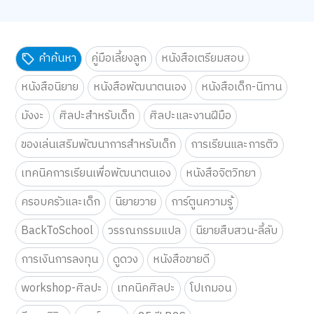
คำค้นหา
คู่มือเลี้ยงลูก
หนังสือเตรียมสอบ
หนังสือนิยาย
หนังสือพัฒนาตนเอง
หนังสือเด็ก-นิทาน
มังงะ
ศิลปะสำหรับเด็ก
ศิลปะและงานฝีมือ
ของเล่นเสริมพัฒนาการสำหรับเด็ก
การเรียนและการติว
เทคนิคการเรียนเพื่อพัฒนาตนเอง
หนังสือจิตวิทยา
ครอบครัวและเด็ก
นิยายวาย
การ์ตูนความรู้
BackToSchool
วรรณกรรมแปล
นิยายสืบสวน-ลี้ลับ
การเงินการลงทุน
ดูดวง
หนังสือขายดี
workshop-ศิลปะ
เทคนิคศิลปะ
โปเกมอน