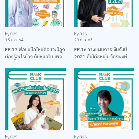
by B2S
by B2S
15 ม.ค. 64
29 ธ.ค. 63
EP:17 พ่อแม่มือใหม่ก่อนจะมีลูก
EP:16 วางแผนการเงินรับปี
ต้องรู้อะไรบ้าง กับหมอวิน เพจ
2021 กับโค้ชหนุ่ม-จักรพงษ์
เลี้ยงลูกตามใจหมอ
เมมพันธุ์
by B2S
by B2S