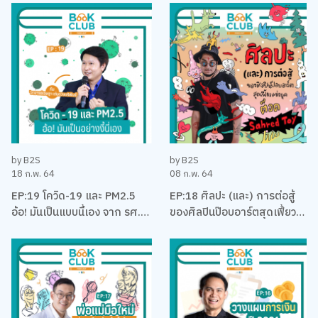
บริหาร
คุง-ณัฐพงศ์ ไชยวานิชย์ผล
by B2S
by B2S
18 ก.พ. 64
08 ก.พ. 64
EP:19 โควิด-19 และ PM2.5
EP:18 ศิลปะ (และ) การต่อสู้
อ้อ! มันเป็นแบบนี้เอง จาก รศ.
ของศิลปินป๊อบอาร์ตสุดเฟี้ยว
ดร. เจษฎา เด่นดวงบริพันธ์
แห่งยุค ‘ต็อด Sahred Toy’