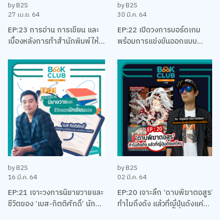
by B2S
by B2S
27 เม.ย. 64
30 มี.ค. 64
EP:23 การอ่าน การเขียน และ
EP:22 เปิดวงการบอร์ดเกม
เบื้องหลังการทำสำนักพิมพ์ให้
พร้อมการแข่งขันออกแบบ
อยู่รอด พร้อมหนังสือสือน่าอ่าน
บอร์ดเกม EUREKA ครั้งแรกใน
แนะนำ กับหมอเอ้ว ชัชพล
ประเทศไทยกับ เบน – ปรีชา กัง
พิทักษ์กุล
by B2S
by B2S
16 มี.ค. 64
02 มี.ค. 64
EP:21 เจาะวงการนิยายวายและ
EP:20 เจาะลึก ‘ดาบพิฆาตอสูร’
ชีวิตของ ‘เบส-กิตติศักดิ์’ นัก
ทำไมถึงดัง แล้วที่ญี่ปุ่นดังแค่
ลงทุน นักเขียน และและนัก
ไหน พร้อมคุยเรื่องมังงะ กับนัท