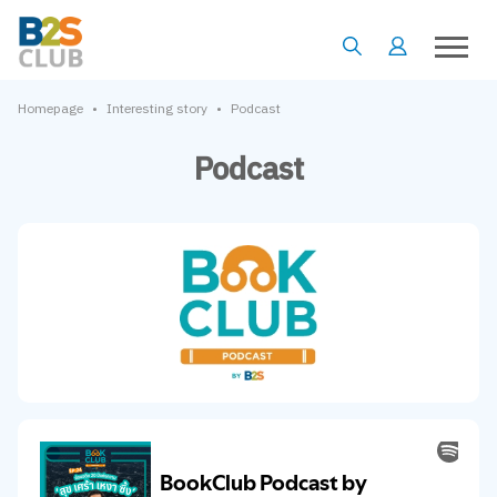
•
•
Homepage
Interesting story
Podcast
Podcast