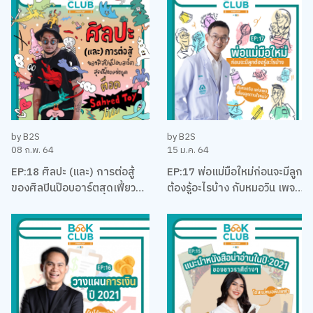
by B2S
by B2S
08 ก.พ. 64
15 ม.ค. 64
EP:18 ศิลปะ (และ) การต่อสู้
EP:17 พ่อแม่มือใหม่ก่อนจะมีลูก
ของศิลปินป๊อบอาร์ตสุดเฟี้ยว
ต้องรู้อะไรบ้าง กับหมอวิน เพจ
แห่งยุค ‘ต็อด Sahred Toy’
เลี้ยงลูกตามใจหมอ