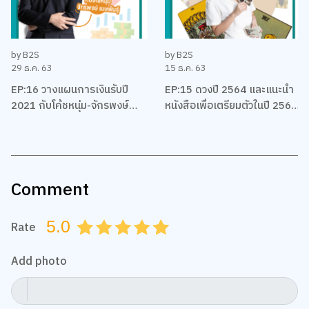
by B2S
by B2S
29 ธ.ค. 63
15 ธ.ค. 63
EP:16 วางแผนการเงินรับปี
EP:15 ดวงปี 2564 และแนะนำ
2021 กับโค้ชหนุ่ม-จักรพงษ์
หนังสือเพื่อเตรียมตัวในปี 2564
เมมพันธุ์
ของชาวราศีต่างๆ โดยแม่หมอ
พิมพ์ฟ้า
Comment
5.0
Rate
0.5
1.0
1.5
2.0
2.5
3.0
3.5
4.0
4.5
5.0
Add photo