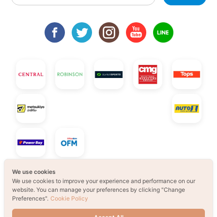
We use cookies
We use cookies to improve your experience and performance on our
© 2021 B2S CLUB, All rights reserved. Web
website. You can manage your preferences by clicking "Change
Preferences".
Cookie Policy
Design by
1001click.