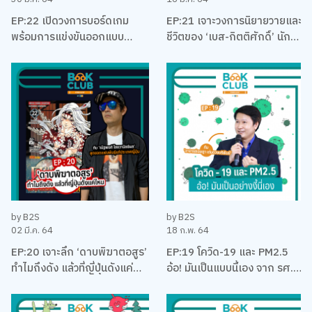
EP:22 เปิดวงการบอร์ดเกม
EP:21 เจาะวงการนิยายวายและ
พร้อมการแข่งขันออกแบบ
ชีวิตของ ‘เบส-กิตติศักดิ์’ นัก
บอร์ดเกม EUREKA ครั้งแรกใน
ลงทุน นักเขียน และและนัก
ประเทศไทยกับ เบน – ปรีชา กัง
บริหาร
พิทักษ์กุล
by B2S
by B2S
02 มี.ค. 64
18 ก.พ. 64
EP:20 เจาะลึก ‘ดาบพิฆาตอสูร’
EP:19 โควิด-19 และ PM2.5
ทำไมถึงดัง แล้วที่ญี่ปุ่นดังแค่
อ้อ! มันเป็นแบบนี้เอง จาก รศ.
ไหน พร้อมคุยเรื่องมังงะ กับนัท
ดร. เจษฎา เด่นดวงบริพันธ์
คุง-ณัฐพงศ์ ไชยวานิชย์ผล