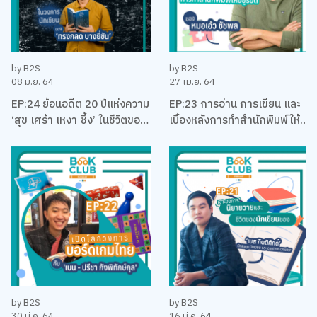
by B2S
by B2S
08 มิ.ย. 64
27 เม.ย. 64
EP:24 ย้อนอดีต 20 ปีแห่งความ
EP:23 การอ่าน การเขียน และ
‘สุข เศร้า เหงา ซึ้ง’ ในชีวิตของ
เบื้องหลังการทำสำนักพิมพ์ให้
นักเขียนที่โรแมคติคที่สุดแห่งยุค
อยู่รอด พร้อมหนังสือสือน่าอ่าน
‘ทรงกลด บางยี่ขัน’
แนะนำ กับหมอเอ้ว ชัชพล
by B2S
by B2S
30 มี.ค. 64
16 มี.ค. 64