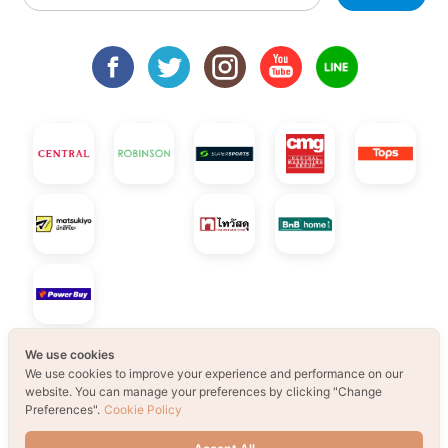
We use cookies
We use cookies to improve your experience and performance on our
© 2021 B2S CLUB, All rights reserved. Web
website. You can manage your preferences by clicking "Change
Preferences".
Cookie Policy
Design by
1001click.