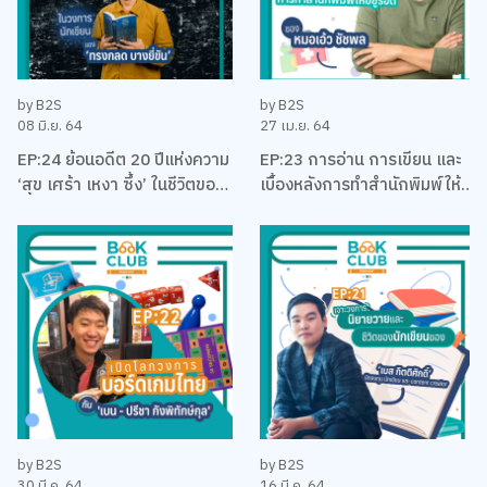
by B2S
by B2S
08 มิ.ย. 64
27 เม.ย. 64
EP:24 ย้อนอดีต 20 ปีแห่งความ
EP:23 การอ่าน การเขียน และ
‘สุข เศร้า เหงา ซึ้ง’ ในชีวิตของ
เบื้องหลังการทำสำนักพิมพ์ให้
นักเขียนที่โรแมคติคที่สุดแห่งยุค
อยู่รอด พร้อมหนังสือสือน่าอ่าน
‘ทรงกลด บางยี่ขัน’
แนะนำ กับหมอเอ้ว ชัชพล
by B2S
by B2S
30 มี.ค. 64
16 มี.ค. 64