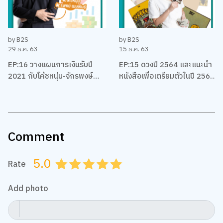
by B2S
by B2S
29 ธ.ค. 63
15 ธ.ค. 63
EP:16 วางแผนการเงินรับปี
EP:15 ดวงปี 2564 และแนะนำ
2021 กับโค้ชหนุ่ม-จักรพงษ์
หนังสือเพื่อเตรียมตัวในปี 2564
เมมพันธุ์
ของชาวราศีต่างๆ โดยแม่หมอ
พิมพ์ฟ้า
Comment
5.0
Rate
0.5
1.0
1.5
2.0
2.5
3.0
3.5
4.0
4.5
5.0
Add photo