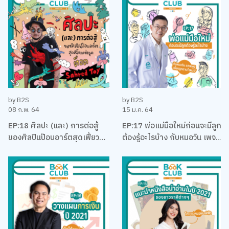
by B2S
by B2S
08 ก.พ. 64
15 ม.ค. 64
EP:18 ศิลปะ (และ) การต่อสู้
EP:17 พ่อแม่มือใหม่ก่อนจะมีลูก
ของศิลปินป๊อบอาร์ตสุดเฟี้ยว
ต้องรู้อะไรบ้าง กับหมอวิน เพจ
แห่งยุค ‘ต็อด Sahred Toy’
เลี้ยงลูกตามใจหมอ