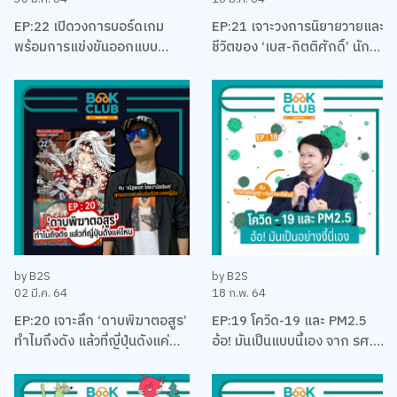
EP:22 เปิดวงการบอร์ดเกม
EP:21 เจาะวงการนิยายวายและ
พร้อมการแข่งขันออกแบบ
ชีวิตของ ‘เบส-กิตติศักดิ์’ นัก
บอร์ดเกม EUREKA ครั้งแรกใน
ลงทุน นักเขียน และและนัก
ประเทศไทยกับ เบน – ปรีชา กัง
บริหาร
พิทักษ์กุล
by B2S
by B2S
02 มี.ค. 64
18 ก.พ. 64
EP:20 เจาะลึก ‘ดาบพิฆาตอสูร’
EP:19 โควิด-19 และ PM2.5
ทำไมถึงดัง แล้วที่ญี่ปุ่นดังแค่
อ้อ! มันเป็นแบบนี้เอง จาก รศ.
ไหน พร้อมคุยเรื่องมังงะ กับนัท
ดร. เจษฎา เด่นดวงบริพันธ์
คุง-ณัฐพงศ์ ไชยวานิชย์ผล