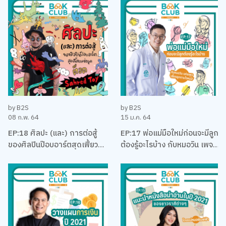
คุง-ณัฐพงศ์ ไชยวานิชย์ผล
by B2S
by B2S
08 ก.พ. 64
15 ม.ค. 64
EP:18 ศิลปะ (และ) การต่อสู้
EP:17 พ่อแม่มือใหม่ก่อนจะมีลูก
ของศิลปินป๊อบอาร์ตสุดเฟี้ยว
ต้องรู้อะไรบ้าง กับหมอวิน เพจ
แห่งยุค ‘ต็อด Sahred Toy’
เลี้ยงลูกตามใจหมอ