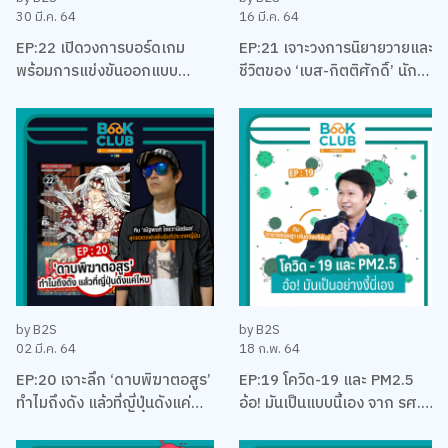
30 มี.ค. 64
16 มี.ค. 64
EP:22 เปิดวงการบอร์ดเกม
EP:21 เจาะวงการนิยายวายและ
พร้อมการแข่งขันออกแบบ
ชีวิตของ ‘เบส-กิตติศักดิ์’ นัก
บอร์ดเกม EUREKA ครั้งแรกใน
ลงทุน นักเขียน และและนัก
ประเทศไทยกับ เบน – ปรีชา กัง
บริหาร
พิทักษ์กุล
by B2S
by B2S
02 มี.ค. 64
18 ก.พ. 64
EP:20 เจาะลึก ‘ดาบพิฆาตอสูร’
EP:19 โควิด-19 และ PM2.5
ทำไมถึงดัง แล้วที่ญี่ปุ่นดังแค่
อ้อ! มันเป็นแบบนี้เอง จาก รศ.
ไหน พร้อมคุยเรื่องมังงะ กับนัท
ดร. เจษฎา เด่นดวงบริพันธ์