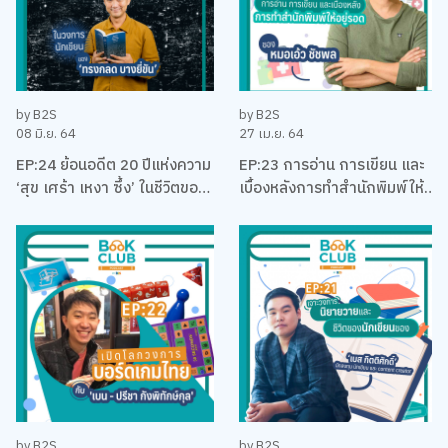
by B2S
by B2S
08 มิ.ย. 64
27 เม.ย. 64
EP:24 ย้อนอดีต 20 ปีแห่งความ
EP:23 การอ่าน การเขียน และ
‘สุข เศร้า เหงา ซึ้ง’ ในชีวิตของ
เบื้องหลังการทำสำนักพิมพ์ให้
นักเขียนที่โรแมคติคที่สุดแห่งยุค
อยู่รอด พร้อมหนังสือสือน่าอ่าน
‘ทรงกลด บางยี่ขัน’
แนะนำ กับหมอเอ้ว ชัชพล
by B2S
by B2S