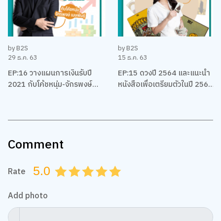
by B2S
by B2S
29 ธ.ค. 63
15 ธ.ค. 63
EP:16 วางแผนการเงินรับปี
EP:15 ดวงปี 2564 และแนะนำ
2021 กับโค้ชหนุ่ม-จักรพงษ์
หนังสือเพื่อเตรียมตัวในปี 2564
เมมพันธุ์
ของชาวราศีต่างๆ โดยแม่หมอ
พิมพ์ฟ้า
Comment
5.0
Rate
0.5
1.0
1.5
2.0
2.5
3.0
3.5
4.0
4.5
5.0
Add photo