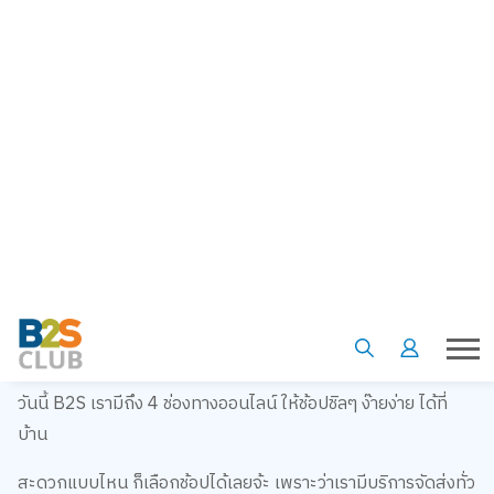
ช้อปออนไลน์ง่ายๆ ที่ B2S ทั้ง 4 ช่องทาง ต่อให้อยู่ที่บ้าน เราก็จะไม่
เหงาเรื่องการช้อป
ต่อให้อยู่ที่บ้าน เราก็จะไม่เหงาเรื่องการช้อป
วันนี้
B2S
เรามีถึง
4
ช่องทางออนไลน์ ให้ช้อปชิลๆ ง๊ายง่าย ได้ที่
บ้าน
สะดวกแบบไหน ก็เลือกช้อปได้เลยจ้ะ เพราะว่าเรามีบริการจัดส่งทั่ว
ประเทศไทย