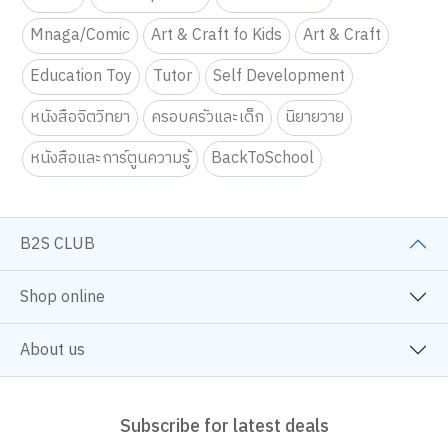
Fiction
Selfhelp Book
Children Book
Mnaga/Comic
Art & Craft fo Kids
Art & Craft
We use cookies
We use cookies to improve your experience and performance on our
Education Toy
Tutor
Self Development
website. You can manage your preferences by clicking "Change
Preferences".
Cookie Policy
หนังสือจิตวิทยา
ครอบครัวและเด็ก
นิยายวาย
Accept All
หนังสือและการ์ตูนความรู้
BackToSchool
TOP
Change Preferences
B2S CLUB
Shop online
About us
Subscribe for latest deals