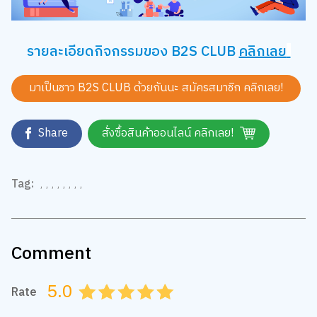
รายละเอียดกิจกรรมของ B2S CLUB
คลิกเลย
มาเป็นชาว B2S CLUB ด้วยกันนะ สมัครสมาชิก
คลิกเลย!
Share
สั่งซื้อสินค้าออนไลน์ คลิกเลย!
Tag:
,
,
,
,
,
,
,
,
Comment
5.0
Rate
0.5
1.0
1.5
2.0
2.5
3.0
3.5
4.0
4.5
5.0
Add photo