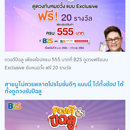
ดวงดีปีฉลู เพียงช้อปครบ 555 บาทที่ B2S ดูดวงฟรีแบบ
Exclusive กับหมอวั้ง ฟรี 20 รางวัล
สายมูไม่ควรพลาดโปรโมชั่นดีๆ แบบนี้ ได้ทั้งช้อป ได้
ทั้งดูดวงรับปีฉลู