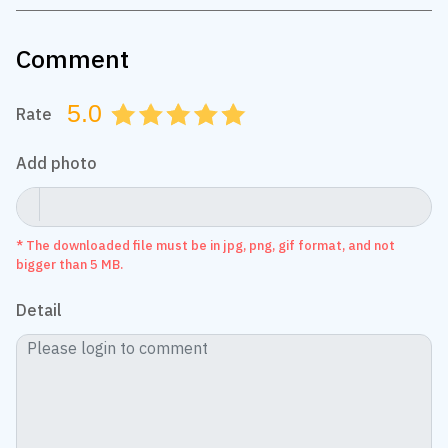
Comment
5.0
Rate
0.5
1.0
1.5
2.0
2.5
3.0
3.5
4.0
4.5
5.0
Add photo
* The downloaded file must be in jpg, png, gif format, and not
bigger than 5 MB.
Detail