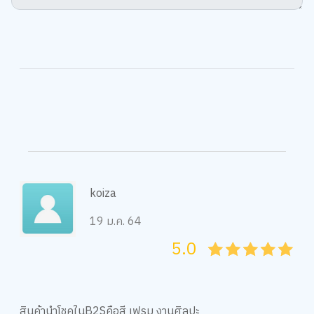
koiza
19 ม.ค. 64
5.0
05
1
15
2
25
3
35
4
45
5
สินค้านำโชคในB2Sคือสี เฟรม งานศิลปะ