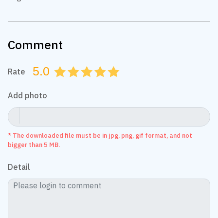
Comment
5.0
Rate
0.5
1.0
1.5
2.0
2.5
3.0
3.5
4.0
4.5
5.0
Add photo
* The downloaded file must be in jpg, png, gif format, and not
bigger than 5 MB.
Detail