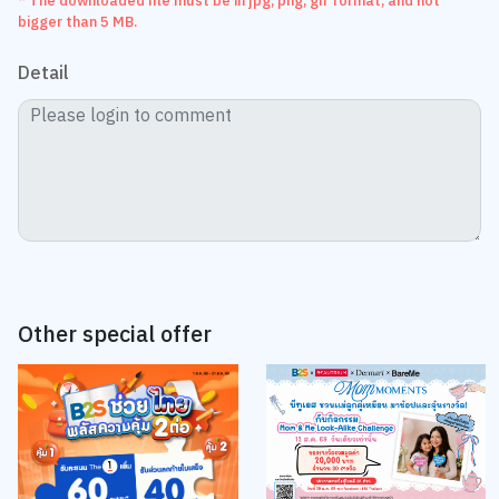
* The downloaded file must be in jpg, png, gif format, and not
bigger than 5 MB.
Detail
Other special offer