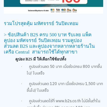
รวมโปรสุดคุ้ม มหัศจรรย์ วันปิดเทอม
>
ช้อปสินค้า
B2S
ครบ
500
บาท รับเลย แพ็ค
คูปอง
มหัศจรรย์ วันปิดเทอม
รวมคูปอง
ส่วนลด
B2S
และคูปองจากหลากหลายร้านใน
เครือ
Central
สามารถใช้ได้ทุกสาขา
คูปอง
B2S
มี ให้เลือกใช้ช้อปทั้ง
·
คูปองส่วนลด
50
บาท เมื่อช้อปครบ
800
บาทขึ้น
ไป/ ใบเสร็จ
·
คูปองส่วนลด
120
บาท เมื่อช้อปครบ
1,500
บาท
ขึ้นไป/ ใบเสร็จ
·
คูปองส่วนลดใช้ที่
www.b2s.co.th
ไม่มีขั้นต่ำใน