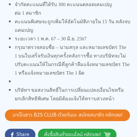
จำกัดคะแนนที่ได้รับ
300
คะแนนตลอดเคมเปญ
ต่อ
1
สมาชิก
คะแนนพิเศษจะถูกเพิ่มให้อัตโนมัติภายใน
15
วัน หลังจบ
แคมเปญ
ระยะเวลา
1
พ.ค.
67 – 30
มิ.ย.
2567
กรุณาตรวจสอบชื่อ – นามสกุล และหมายเลขบัตร
The
1
บนใบเสร็จรับเงินทุกครั้งหลังการซื้อ ทางบริษัทจะไม่
ปรับคะแนนให้ในกรณีที่ลูกค้าลืมแจ้งหมายเลขบัตร
The
1
หรือแจ้งหมายเลขบัตร
The 1
ผิด
บริษัทฯ ขอสงวนสิทธิ์ในการเปลี่ยนแปลงเงื่อนไขหรือ
ยกเลิกสิทธิพิเศษ โดยมิต้องแจ้งให้ทราบล่วงหน้า
มาเป็นชาว B2S CLUB ด้วยกันนะ สมัครสมาชิก
คลิกเลย!
Share
สั่งซื้อสินค้าออนไลน์ คลิกเลย!