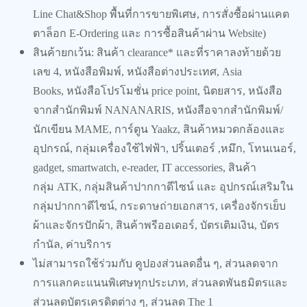
Line Chat&Shop
พื้นที่การขายพิเศษ
,
การสั่งซื้อผ่านแคต
ตาล็อก
E-Ordering
และ การซื้อสินค้าผ่าน
Website)
สินค้ายกเว้น: สินค้า
clearance*
และที่ราคาลงท้ายด้วย
เลข
4,
หนังสือพิมพ์
,
หนังสือต่างประเทศ
, Asia
Books,
หนังสือโปรโมชั่น
price point,
นิตยสาร
,
หนังสือ
จากสำนักพิมพ์
NANANARIS,
หนังสือจากสำนักพิมพ์/
นักเขียน
MAME,
การ์ตูน
Yaakz,
สินค้าหมวดกล้องและ
อุปกรณ์
,
กลุ่มเครื่องใช้ไฟฟ้า
,
ปริ้นเตอร์
,
หมึก
,
โทนเนอร์
,
gadget, smartwatch, e-reader, IT accessories,
สินค้า
กลุ่ม
ATK,
กลุ่มสินค้าปากกาดีไซน์ และ อุปกรณ์เสริมใน
กลุ่มปากกาดีไซน์
,
กระดาษถ่ายเอกสาร
,
เครื่องจักรเย็บ
ผ้าและจักรปักผ้า
,
สินค้าพรีออเดอร์
,
บัตรเติมเงิน
,
บัตร
กำนัล
,
ค่าบริการ
ไม่สามารถใช้ร่วมกับ คูปองส่วนลดอื่น ๆ
,
ส่วนลดจาก
การแลกคะแนนพิเศษทุกประเภท
,
ส่วนลดพันธมิตรและ
ส่วนลดบัตรเครดิตต่าง ๆ
,
ส่วนลด
The 1