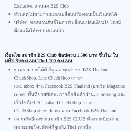
Exclusive,
ส่วนลด
B2S Club
ส่วนลดไม่สามารถแลกเปลี่ยนหรือทอนเป็นเงินสดได้
บริษัทฯ ขอสงวนสิทธิ์ในการเปลี่ยนแปลงเงื่อนไขโดยมิ
ต้องแจ้งให้ทราบล่วงหน้า
เงื่อนไข สมาชิก
B2S Club
ช้อปครบ
1,500
บาท ขึ้นไป/ ใบ
เสร็จ รับคะแนน
The1
100
คะเเนน
ร่วมรายการได้ที่ บีทูเอส ทุกสาขา
, B2S Thailand
Chat&Shop, Line Chat&Shop
สาขา
และ
inbox
ผ่าน
Facebook B2S Thailand (
ยกเว้น
Magazine
corner,
พื้นที่ขายพิเศษ
,
การซื้อสินค้าผ่าน
, E-ordering
และ
เว็บไซต์)
B2S Thailand Chat&Shop Line
Chat&Shop
สาขา
Inbox
ผ่าน
Facebook B2S Thailand
สงวนสิทธิ์เฉพาะสมาชิก
B2S CLUB
ที่ลงทะเบียนด้วย
หมายเลขโทรศัพท์ที่ผูกกับ
The1
เท่านั้น