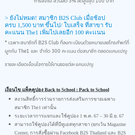
การสั่งซื้อ ส่วนลด
3%
ลดสูงสุด
100
บาท
>
ยังไม่หมด
!
สมาชิก
B2S Club
เมื่อช้อป
ครบ
1,500
บาท ขึ้นไป/ ใบเสร็จ ที่สาขา รับ
คะแนน
The1
เพิ่มไปเลยอีก
100
คะเเนน
*
เฉพาะสมาชิกที่
B2S Club
ที่ลงทะเบียนด้วยหมายเลขโทรศัพท์ที่
ผูกกับ
The1
และ จำกัด
300
คะเเนน ต่อสมาชิก ตลอดเเคมเปญ
รายละเอียดเงื่อนไขการใช้งานขอแต่ละแคมเปญ
เงื่อนไข แพ็คคูปอง
Back to School : Pack to School
สงวนสิทธิ์การร่วมรายการส่งเสริมการขายเฉพาะ
สมาชิก
The1
เท่านั้น
ระยะเวลาการแจกและใช้คูปอง
1
พ.ค.
67 – 30
มิ.ย.
67
สามารถใช้คูปองได้ที่บีทูเอสทุกสาขา (ยกเว้น
Magazine
Corner,
การสั่งซื้อผ่าน
Facebook B2S Thailand
และ
B2S