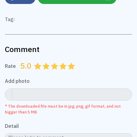
Tag:
Comment
5.0
Rate
0.5
1.0
1.5
2.0
2.5
3.0
3.5
4.0
4.5
5.0
Add photo
* The downloaded file must be in jpg, png, gif format, and not
bigger than 5 MB.
Detail