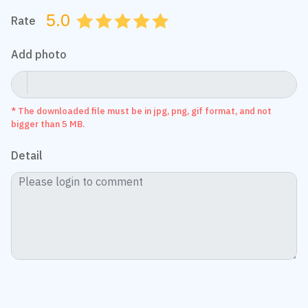
5.0
Rate
0.5
1.0
1.5
2.0
2.5
3.0
3.5
4.0
4.5
5.0
Add photo
* The downloaded file must be in jpg, png, gif format, and not
bigger than 5 MB.
Detail