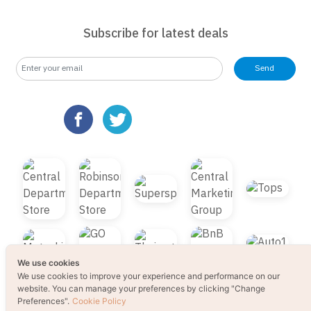
website. You can manage your preferences by clicking "Change
Preferences".
Cookie Policy
Subscribe for latest deals
Accept All
Send
Change Preferences