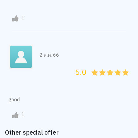
1
2 ส.ค. 66
5.0
05
1
15
2
25
3
35
4
45
5
good
1
Other special offer