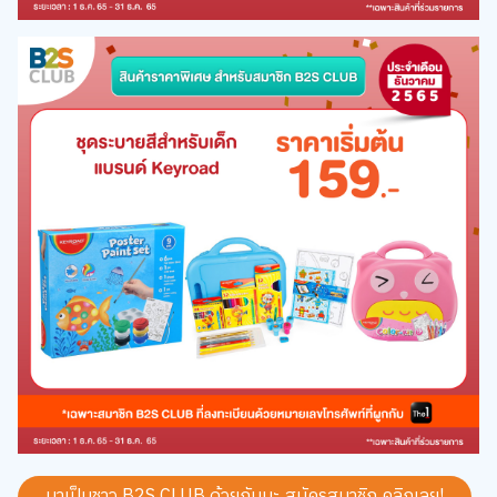
มาเป็นชาว B2S CLUB ด้วยกันนะ สมัครสมาชิก
คลิกเลย!