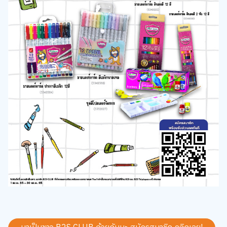
มาเป็นชาว B2S CLUB ด้วยกันนะ สมัครสมาชิก
คลิกเลย!