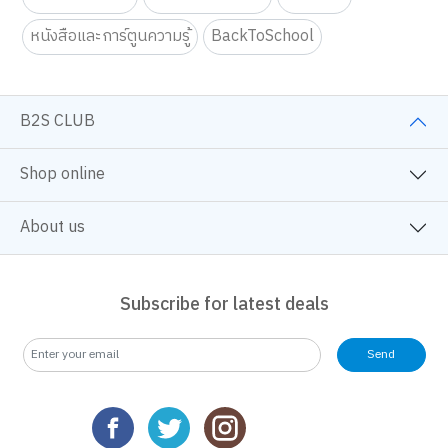
หนังสือจิตวิทยา
ครอบครัวและเด็ก
นิยายวาย
หนังสือและการ์ตูนความรู้
BackToSchool
B2S CLUB
Shop online
About us
Subscribe for latest deals
We use cookies
Send
We use cookies to improve your experience and performance on our
website. You can manage your preferences by clicking "Change
Preferences".
Cookie Policy