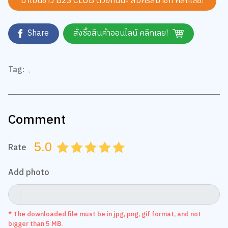
Share
สั่งซื้อสินค้าออนไลน์ คลิกเลย!
Tag:
,
Comment
5.0
Rate
0.5
1.0
1.5
2.0
2.5
3.0
3.5
4.0
4.5
5.0
Add photo
* The downloaded file must be in jpg, png, gif format, and not
bigger than 5 MB.