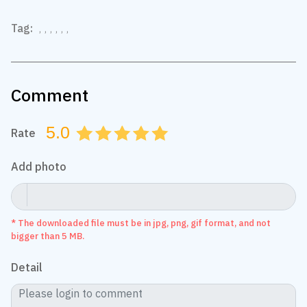
Tag:
,
,
,
,
,
,
Comment
5.0
Rate
0.5
1.0
1.5
2.0
2.5
3.0
3.5
4.0
4.5
5.0
Add photo
* The downloaded file must be in jpg, png, gif format, and not
bigger than 5 MB.
Detail