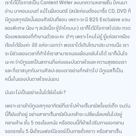
เราได้มีโอกาสเป็น Content Writer ลงบทความหลายชิ้น มีคนมา
อ่าน มาคอมเมนต์ แม้ในฝั่งดนตรี (สมัยก่อนต้องมาซื้อ CD, DVD ที่
บีทูเอสทุกอัลบั้มของศิลปินที่ชอบ เพราะจะมี B2S Exclusive แถม
ของพิเศษ น้อง ๆ สมัยนี้จะรู้จักไหมนะ) เราก็ได้มีโอกาสไปประกวด
ร้องเพลงของที่ทำงานด้วยนะคะ ฮ่าๆ เพราะไหมไม่รู้ รู้แค่อยากร้อง
ต้องได้ร้องค่ะ อิอิ แค่จะบอกว่า พอเราได้เติบโตมาประมาณนึง เรา
จะมีช่วงของเวลาที่ทำให้เราสามารถมองย้อนกลับไปได้ เราก็มั่นใจ
นะคะว่าบีทูเอสเป็นสถานที่แห่งแรงบันดาลใจและความสุขของเรา
และที่เราสนุกกับงานศิลปะของเราอย่างที่กล่าวไป บีทูเอสก็เป็น
หนึ่งในแรงบันดาลใจแน่นอน
มันจะไม่เป็นอย่างนั้นได้ยังไงล่ะ?
เพราะเราเข้าบีทูเอสทุกอาทิตย์ที่เราไปห้างเซ็นทรัลตั้งแต่เด็ก จนวัน
นี้ก็ยังเข้าอยู่ อย่างสาขาเซ็นทรัลปิ่นเกล้าจะเปลี่ยนโลเคชั่นไปอยู่
กลางห้าง ชั้น 5 ตรงโรงหนัง หรือตอนนี้ที่ย้ายไปริมทางออกลาน
จอดรถชั้น 5 ฝั่งโซนเฟอร์นิเจอร์เป็นการชั่วคราว หรือสาขาเซ็น