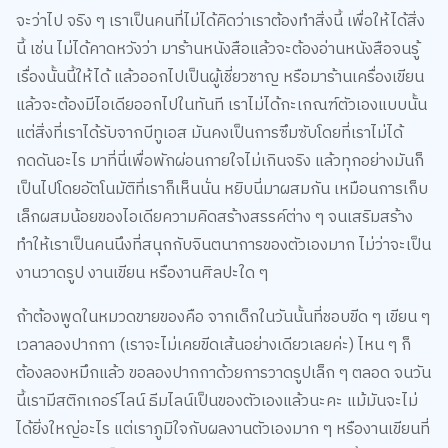
จะว่าไป จริง ๆ เราเป็นคนที่ไม่ได้คิดว่าเราต้องทำสิ่งนี้ เพื่อให้ได้สิ่ง
นี้ เช่น ไม่ได้คาดหวังว่า มาร้านหนังสือแล้วจะต้องอ่านหนังสือจนรู้
เรื่องนั้นนี้ให้ได้ แล้วออกไปเป็นผู้เชี่ยวชาญ หรือมาร้านเครื่องเขียน
แล้วจะต้องมีไอเดียออกไปในทันที เราไม่ได้กะเกณฑ์ตัวเองแบบนั้น
แต่สิ่งที่เราได้รับจากบีทูเอส มันคงเป็นการซึมซับโดยที่เราไม่ได้
กดดันอะไร มาที่นี่เพื่อพักผ่อนกายใจไม่เกินจริง แล้วทุกอย่างมันก็
เป็นไปโดยอัตโนมัติที่เราก็เห็นนั่น หยิบนี่มาผสมกัน เหมือนการเก็บ
เล็กผสมน้อยของไอเดียความคิดสร้างสรรค์ต่าง ๆ จนเสริมสร้าง
ทำให้เราเป็นคนนึงที่สนุกกับจินตนาการของตัวเองมาก ไม่ว่าจะเป็น
งานวาดรูป งานเขียน หรืองานศิลปะใด ๆ
ถ้าต้องพูดในหมวดขายของคือ จากเด็กในวันนั้นที่ชอบขีด ๆ เขียน ๆ
เวลาลองปากกา (เราจะไม่เคยขีดเส้นอย่างเดียวเลยค่ะ) ไหน ๆ ก็
ต้องลองหมึกแล้ว ขอลองปากกาด้วยการวาดรูปเล็ก ๆ ตลอด จนวัน
นี้เรามีสติกเกอร์ไลน์ ธีมไลน์เป็นของตัวเองแล้วนะคะ แม้มันจะไม่
ได้ยิ่งใหญ่อะไร แต่เราภูมิใจกับผลงานตัวเองมาก ๆ หรืองานเขียนที่