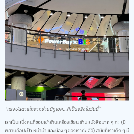
"แรงบันดาลใจจากร้านบีทูเอส…ที่เป็นจริงในวันนี้”
เราเป็นหนึ่งคนที่ชอบเข้าร้านเครื่องเขียน ร้านหนังสือมาก ๆ ค่ะ (มี
พยานคือปะป๊า หม่าม้า และน้อง ๆ ของเราค่ะ อิอิ) สมัยที่เราเด็ก ๆ มี