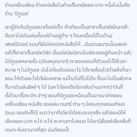
ร้านเครื่องเขียน ร้านหนังสือในห้างเซ็นทรัลเยอะมาก หนึ่งในนั้นคือ
ร้าน ‘บีทูเอส’
เรารู้จักกับบีทูเอสมาตั้งแต่เด็ก ถ้าเทียบเป็นสาขาเซ็นทรัลปิ่นเกล้า
คือเราไปเดินเล่นตั้งแต่ร้านอยู่ข้าง ๆ โซนเครื่องใช้ในบ้าน/
เฟอร์นิเจอร์ แบบที่ยังมีห่อปกหนังสือให้…มันนานขนาดนั้นเลยค่ะ
แล้วก็สาขาเซ็นทรัลเวิล์ด ตั้งแต่สมัยมีลานไอซ์สเกตอยู่ข้างหน้า แล้ว
มีบีทูเอสหลายชั้น (เดินสนุกมาก!) เราชอบตอนที่ตัวเองได้ใช้เวลา
สบาย ๆ ในบีทูเอส มันไม่ต้องรีบเร่งอะไร ได้รายล้อมไปด้วยสิ่งที่เรา
ชอบ ให้ตัวและใจได้ผ่อนคลาย แม้ในวันที่ไม่ได้จะซื้ออะไรเป็นพิเศษ
ก็มาเดินเล่นชิลล์ ๆ ได้ (และได้ของติดมือกลับบ้านมากกว่าวันที่
ตั้งใจมาซื้อซะอีก ฮ่าๆ) ชอบที่บีทูเอสเหมือนเป็นอาณาจักรของ
เครื่องเขียน หนังสือ ของเล่น ดนตรี ต่าง ๆ มีครบทุกแขนงศิลปะ
(ขนม ของกินก็มี) แนวว่ามาที่เดียวได้ครบจบทุกสิ่ง แล้วของมีให้
เลือกเยอะมาก ก.ไก่ ก.ไก่ ละลานตาไปหมด ให้เรามีช๊อยส์เลือกสิ่งที่
เหมาะกับเรามากที่สุด มันดีตรงนี้!