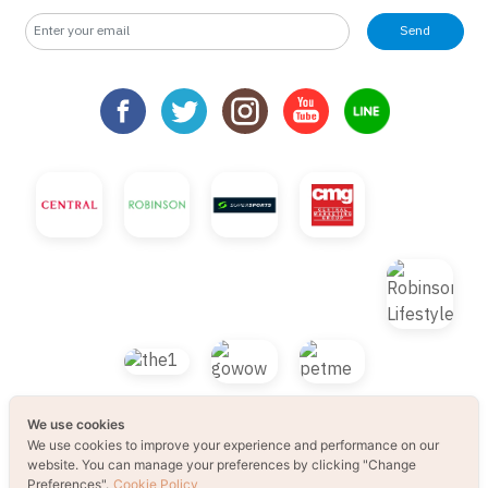
Send
We use cookies
We use cookies to improve your experience and performance on our
© 2021 B2S CLUB, All rights reserved. Web
website. You can manage your preferences by clicking "Change
Preferences".
Cookie Policy