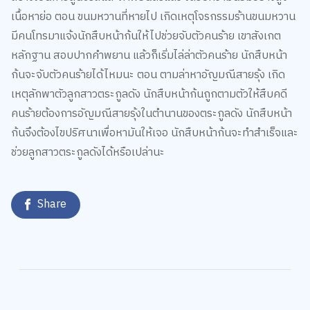
เนื้อหาย่อ ตอน ขนมหวานที่หายไป เกิดเหตุโจรกรรมร้านขนมหวาน
มีคนโทรมาแจ้งนักสืบหน้าก้นให้ไปช่วยจับตัวคนร้าย เขาสังเกต
หลักฐาน สอบปากคำพยาน แล้วก็เริ่มไล่ล่าตัวคนร้าย นักสืบหน้า
ก้นจะจับตัวคนร้ายได้ไหมนะ ตอน ตามล่าหาอัญมณีสายรุ้ง เกิด
เหตุลักพาตัวลูกสาวตระกูลดัง นักสืบหน้าก้นถูกตามตัวให้สืบคดี
คนร้ายต้องการอัญมณีสายรุ้งในตำนานของตระกูลดัง นักสืบหน้า
ก้นจึงต้องไขปริศนาเพื่อหามันให้เจอ นักสืบหน้าก้นจะทำสำเร็จและ
ช่วยลูกสาวตระกูลดังได้หรือเปล่านะ
Share