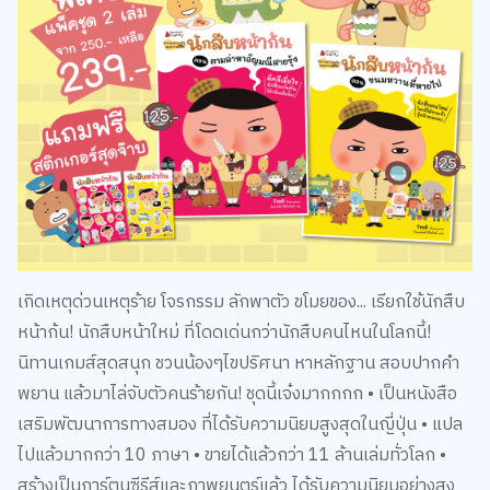
เกิดเหตุด่วนเหตุร้าย โจรกรรม ลักพาตัว ขโมยของ... เรียกใช้นักสืบ
หน้าก้น! นักสืบหน้าใหม่ ที่โดดเด่นกว่านักสืบคนไหนในโลกนี้!
นิทานเกมส์สุดสนุก ชวนน้องๆไขปริศนา หาหลักฐาน สอบปากคำ
พยาน แล้วมาไล่จับตัวคนร้ายกัน! ชุดนี้เจ๋งมากกกก • เป็นหนังสือ
เสริมพัฒนาการทางสมอง ที่ได้รับความนิยมสูงสุดในญี่ปุ่น • แปล
ไปแล้วมากกว่า 10 ภาษา • ขายได้แล้วกว่า 11 ล้านเล่มทั่วโลก •
สร้างเป็นการ์ตูนซีรีส์และภาพยนตร์แล้ว ได้รับความนิยมอย่างสูง