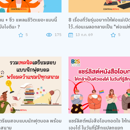
าน + ซิ่ว แพลนชีวิตเยอะแบบนี้
8 เรื่องที่วัยรุ่นอยากให้พ่อแม่เปิด
ังไงดีนะ ?
ไว้..ก่อนเผลอกลายเป็น "พ่อแม่
9
5
175
13 ก.ค. 69
5
ตรียมสอบแบบนักฟุตบอล พร้อม
แชร์ลิสต์หนังสือโอบกอดใจ ให้กล
ุกสนาม
เองได้ ในวันที่รู้สึกแปลกแยก