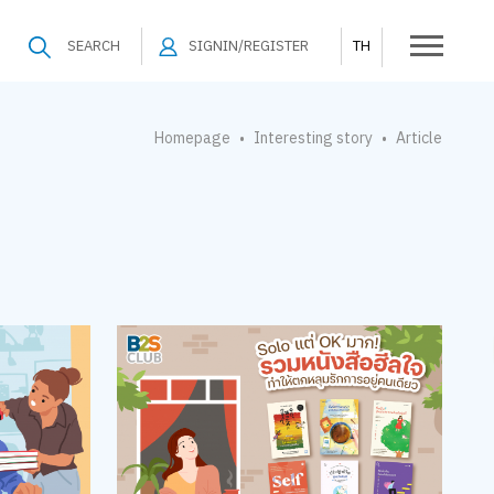
SEARCH
SIGNIN/REGISTER
TH
Homepage
Interesting story
Article
•
•