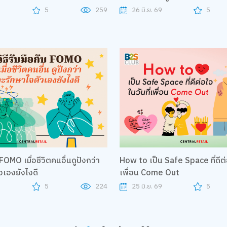
9
5
259
26 มิ.ย. 69
5
 FOMO เมื่อชีวิตคนอื่นดูปังกว่า
How to เป็น Safe Space ที่ดีต่อ
วเองยังไงดี
เพื่อน Come Out
9
5
224
25 มิ.ย. 69
5