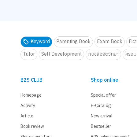
Keyword
Parenting Book
Exam Book
Fic
Tutor
Self Development
หนังสือจิตวิทยา
ครอบค
B2S CLUB
Shop online
Homepage
Special offer
Activity
E-Catalog
Article
New arrival
Book review
Bestseller
Share your story
B2S online shopping