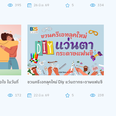
395
26 มิ.ย. 69
5
334
ใจ ในวันที่
ชวนครีเอทลุคใหม่ Diy แว่นตากระดาษแฟนซี
172
22 มิ.ย. 69
5
238