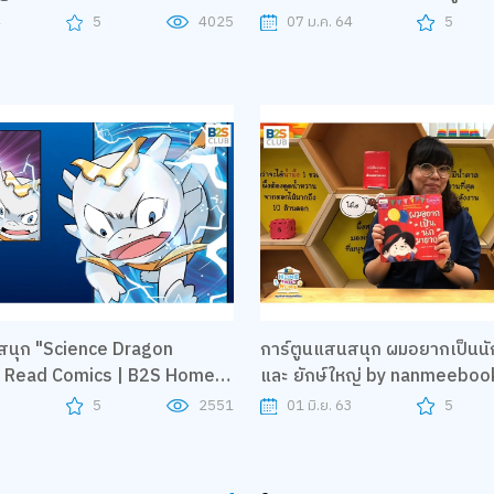
ล้านคน"
4
5
4025
07 ม.ค. 64
5
สนุก "Science Dragon
การ์ตูนแสนสนุก ผมอยากเป็นน
y Read Comics | B2S Home
และ ยักษ์ใหญ่ by nanmeeboo
me
Home Sweet Home
3
5
2551
01 มิ.ย. 63
5