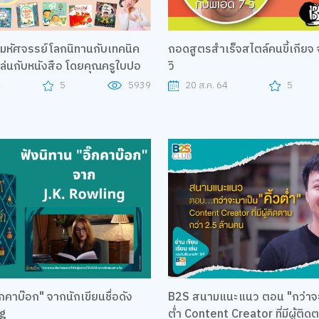
หัศจรรย์โลกนิทานกับเทคนิค
ถอดสูตรสำเร็จสไตล์คนขี้เกียจ จ
ล่นกับหนังสือ โดยคุณครูใบปอ
วิ
4
5
5939
20 ส.ค. 64
5
๊กคาบ๊อก" จากนักเขียนชื่อดัง
B2S สนามแนะแนว ตอน "กว่าจะม
ng
ต่ำ Content Creator ที่มีผู้ติด