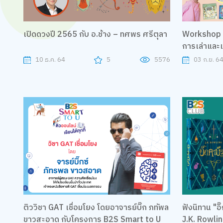
เปิดดวงปี 2565 กับ อ.ช้าง – ทศพร ศรีตุลา
Workshop ม
การเล่าและเ
10 ธ.ค. 64
5
5576
03 ก.ย. 6
ติววิชา GAT เชื่อมโยง โดยอาจารย์บิ๊ก ภทัพล
ฟังนิทาน "อิ
ขาวสะอาด กับโครงการ B2S Smart to U
J.K. Rowli