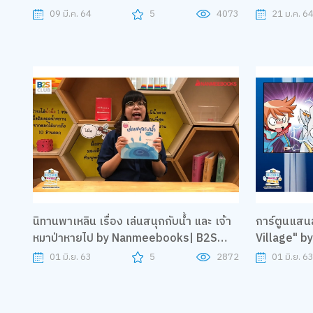
09 มี.ค. 64
5
4073
21 ม.ค. 6
นิทานพาเหลิน เรื่อง เล่นสนุกกับน้ำ และ เจ้า
การ์ตูนแสน
หมาป่าหายไป by Nanmeebooks| B2S
Village" b
Home Sweet Home
Sweet Ho
01 มิ.ย. 63
5
2872
01 มิ.ย. 6