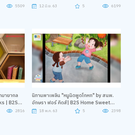
"Arch Apolar"
5509
12 มิ.ย. 63
5
6199
ักมายากล
นิทานพาเพลิน "หนูนิดพูดโกหก" by สนพ.
ks | B2S
อักษรา ฟอร์ คิดส์| B2S Home Sweet
Home
2816
18 พ.ค. 63
5
2398