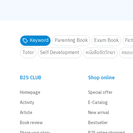
Keyword
Parenting Book
Exam Book
Fic
Tutor
Self Development
หนังสือจิตวิทยา
ครอบค
B2S CLUB
Shop online
Homepage
Special offer
Activity
E-Catalog
Article
New arrival
Book review
Bestseller
Share your story
B2S online shopping