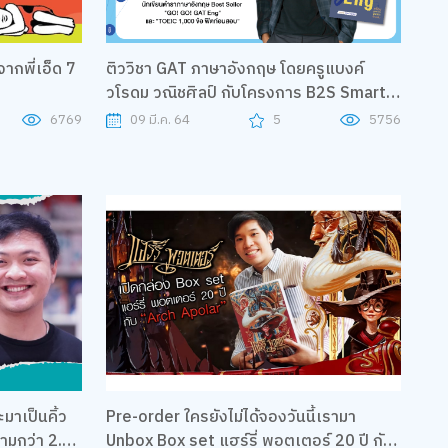
ากพี่เอ็ด 7
ติววิชา GAT ภาษาอังกฤษ โดยครูแบงค์
วโรดม วณิชศิลป์ กับโครงการ B2S Smart
to U
6769
09 มี.ค. 64
5
5756
าเป็นคิ้ว
Pre-order ใครยังไม่ได้จองวันนี้เรามา
ตามกว่า 2.5
Unbox Box set แฮร์รี่ พอตเตอร์ 20 ปี กับ