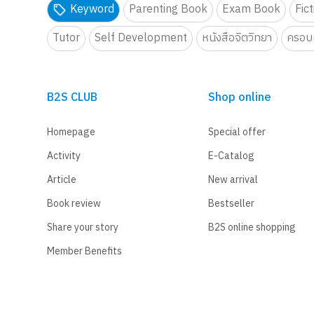
Keyword
Parenting Book
Exam Book
Fic
Tutor
Self Development
หนังสือจิตวิทยา
ครอบค
B2S CLUB
Shop online
Homepage
Special offer
Activity
E-Catalog
Article
New arrival
Book review
Bestseller
Share your story
B2S online shopping
Member Benefits