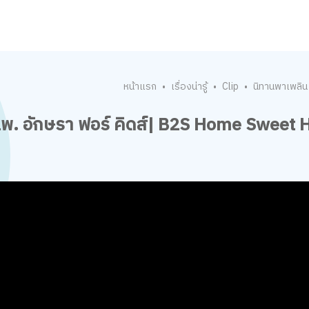
หน้าแรก
เรื่องน่ารู้
Clip
นิทานพาเพลิน
•
•
•
นพ. อักษรา ฟอร์ คิดส์| B2S Home Sweet