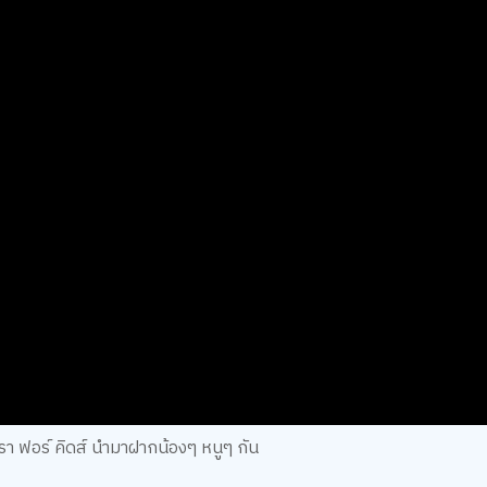
ษรา ฟอร์ คิดส์ นำมาฝากน้องๆ หนูๆ กัน