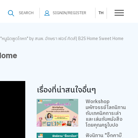
SEARCH
SIGNIN/REGISTER
TH
 "หนูนิดพูดโกหก" by สนพ. อักษรา ฟอร์ คิดส์| B2S Home Sweet Home
 Home
เรื่องที่น่าสนใจอื่นๆ
Workshop
มหัศจรรย์โลกนิทาน
กับเทคนิคการเล่า
และเล่นกับหนังสือ
โดยคุณครูใบปอ
ฟังนิทาน "อิ๊กคาบ๊