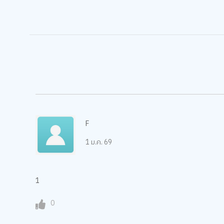
F
1 ม.ค. 69
1
0