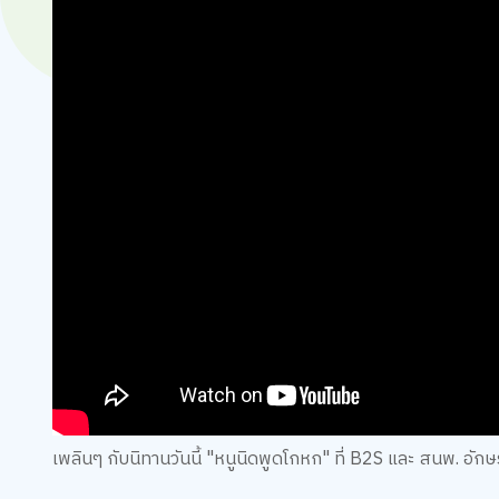
เพลินๆ กับนิทานวันนี้ "หนูนิดพูดโกหก" ที่ B2S และ สนพ. อัก