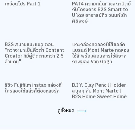
เหมือนโปร Part 1
PAT4 ความถนัดทางสถาปัตย์
กับโครงการ B2S Smart to
U โดย อาจารย์กิ้ว วนนท์ รัก
ศิริพงษ์
B2S สนามแนะแนว ตอน
แกะกล่องทดลองใช้สีชอล์ค
"กว่าจะมาเป็นคิ้วต่ำ Content
แบรนด์ Mont Marte ทดลอง
Creator ที่มีผู้ติดตามกว่า 2.5
ใช้สี พร้อมสอนการใช้สีจาก
ล้านคน"
ภาพของ Van Gogh
รีวิว Fujifilm instax กล้องที่
D.I.Y. Clay Pencil Holder
ใครลองใช้แล้วก็ต้องหลงรัก
สนุกๆ กับ Mont Marte |
B2S Home Sweet Home
ดูทั้งหมด