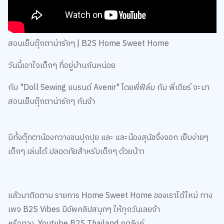
สอนเย็บตุ๊กตาน่ารักๆ | B2S Home Sweet Home
วันนี้เอาใจเด็กๆ ที่อยู่บ้านกันหน่อย
กับ "Doll Sewing แบรนด์ Avenir" โดยพี่ฟิล์ม กับ พี่เดียร์ จะมา
สอนเย็บตุ๊กตาน่ารักๆ กันจ้า
มีทั้งตุ๊กตาน้องกวางขนปุกปุย และ และน้องสุนัขจิ้งจอก เย็บง่ายๆ
เด็กๆ เล่นได้ ปลอดภัยสำหรับเด็กๆ ด้วยน้าา
แล้วมาติดตาม รายการ Home Sweet Home ของเราได้ใหม่ ทาง
เพจ B2S Vibes มีอัพคลิปสนุกๆ ให้ทุกวันเลยจ้า
หรือทาง Youtube B2S Thailand กดลิงค์