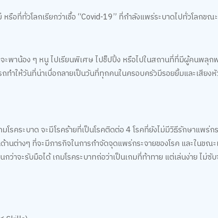
ใหม่ หรือที่ทั่วโลกเรียกว่าเชื้อ “Covid-19” ที่กำลังแพร่ระบาดไปทั่วโลกขณะน
พาน้อง ๆ หนู ไปเรียนพิเศษ ไปช็ปปิ้ง หรือไปในสถานที่ที่มีผู้คนพลุกพ
ทำให้วันที่น่าเบื่อกลายเป็นวันที่ทุกคนในครอบครัวมีรอยยิ้มและเสียงหั
ระบาด จะมีโรคร้ายที่เป็นโรคติดต่อ 4 โรคที่ยังไม่มีวิธีรักษาแพร่กร
ายในด้านต่างๆ ที่จะมีภารกิจในการกำจัดจุดแพร่กระจายของโรค และในขณะ
นกว่าจะรับมือได้ เกมโรคระบาทถ่อว่าเป็นเกมที่ท้าทาย แต่เล่นง่าย ไม่ซั