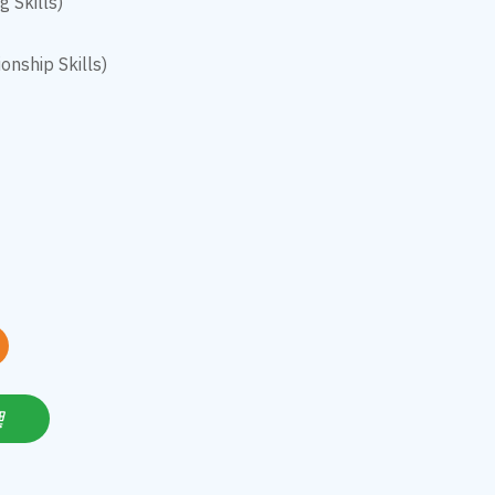
g Skills)
ionship Skills)