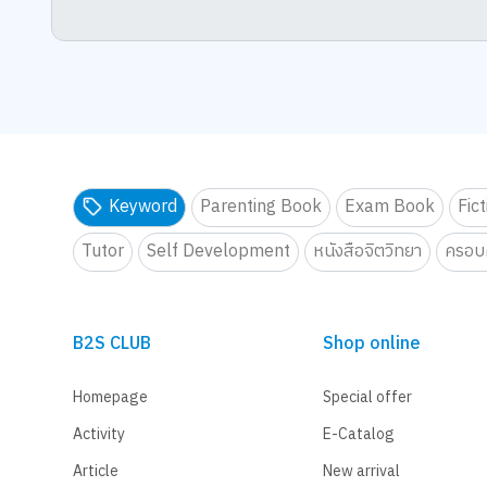
Keyword
Parenting Book
Exam Book
Fic
Tutor
Self Development
หนังสือจิตวิทยา
ครอบค
B2S CLUB
Shop online
Homepage
Special offer
Activity
E-Catalog
Article
New arrival