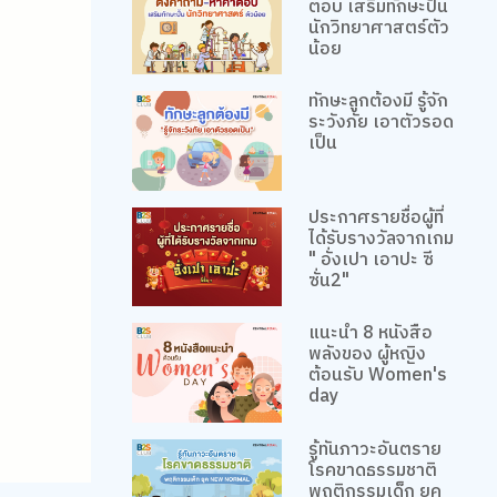
ตอบ เสริมทักษะปั้น
นักวิทยาศาสตร์ตัว
น้อย
ทักษะลูกต้องมี รู้จัก
ระวังภัย เอาตัวรอด
เป็น
ประกาศรายชื่อผู้ที่
ได้รับรางวัลจากเกม
" อั่งเปา เอาปะ ซี
ซั่น2"
แนะนำ 8 หนังสือ
พลังของ ผู้หญิง
ต้อนรับ Women's
day
รู้ทันภาวะอันตราย
โรคขาดธรรมชาติ
พฤติกรรมเด็ก ยุค