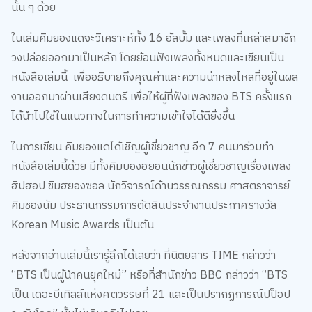
นั้น ๆ ด้วย
ในเล่มคิมยองแดจะวิเคราะห์ทั้ง 16 อัลบั้ม และเพลงที่เหล่าสมาชิก
วงปล่อยออกมาเป็นหลัก โดยย้อนฟังเพลงทั้งหมดและเขียนเป็น
หนังสือเล่มนี้ เพื่ออธิบายถึงคุณค่าและความน่าหลงไหลที่อยู่ในผล
งานออกมาผ่านเสียงดนตรี เพื่อให้ผู้ที่ฟังเพลงของ BTS ครั้งแรก
ได้นำไปใช้ในแนวทางในการทำความเข้าใจได้ดียิ่งขึ้น
ในการเขียน คิมยองแดได้เชิญผู้เชี่ยวชาญ อีก 7 คนมาร่วมทำ
หนังสือเล่มนี้ด้วย มีทั้งคิมบองฮยอนนักข่าวผู้เชี่ยวชาญเรื่องเพลง
ฮิปฮอป ชิมฮยองซอล นักวิจารณ์ด้านวรรณกรรม ศาสตราจารย์
คิมชองนัม ประธานกรรมการตัดสินประจำงานประกาศรางวัล
Korean Music Awards เป็นต้น
หลังจากอ่านเล่มนี้เรารู้สึกได้เลยว่า ที่นิตยสาร TIME กล่าวว่า
“BTS เป็นผู้นำคนยุคใหม่” หรือที่สำนักข่าว BBC กล่าวว่า “BTS
เป็น เดอะบีเทิลส์แห่งศตวรรษที่ 21 และเป็นปรากฏการณ์ปป็อป