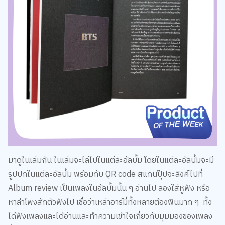
มาดูในเล่มกัน ในเล่มจะไล่ไปในแต่ละอัลบั้ม โดยในแต่ละอัลบั้มจะมี
รูปปกในแต่ละอัลบั้ม พร้อมกับ QR code สแกนปุ๊ปจะลิงค์ไปที่
Album review เป็นเพลงในอัลบั้มนั้น ๆ อ่านไป ลองใส่หูฟัง หรือ
หาลำโพงสักตัวฟังไป เชื่อว่าเหล่าอาร์มี่ทั้งหลายต้องฟินมาก ๆ ทั้ง
ได้ฟังเพลงและได้อ่านและทำความเข้าใจเกี่ยวกับมุมมองของเพลง