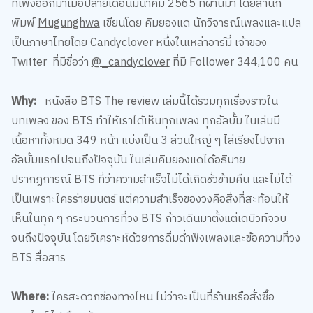
ที่เพิ่งออกมาเมื่อปลายเดือนมีนาคม 2565 ที่ผ่านมา โดยสำนัก
พิมพ์
Mugunghwa
เขียนโดย คิมยองแด นักวิจารณ์เพลงและแปล
เป็นภาษาไทยโดย Candyclover หนึ่งในเหล่าอาร์มี่ เจ้าของ
Twitter ที่มีชื่อว่า
@_candyclover
ที่มี Follower 344,100 คน
Why:
หนังสือ BTS The review เล่มนี้ได้รวมทุกเรื่องราวใน
บทเพลง ของ BTS ทำให้เราได้เห็นทุกเพลง ทุกอัลบั้ม ในเล่มมี
เนื้อหาทั้งหมด 349 หน้า แบ่งเป็น 3 ส่วนใหญ่ ๆ ไล่เรียงไปจาก
อัลบั้มแรกไปจนถึงปัจจุบัน ในเล่มคิมยองแดได้อธิบาย
ปรากฏการณ์ BTS ที่ว่าความสำเร็จไม่ได้เกิดชั่วข้ามคืน และไม่ได้
เป็นเพราะใครร่ายมนตร์ แต่ความสำเร็จของวงคือสิ่งที่สะท้อนให้
เห็นในทุก ๆ กระบวนการที่วง BTS ก้าวเดินมาตั้งแต่เดบิวท์จวบ
จนถึงปัจจุบัน โดยวิเคราะห์ด้วยการดื่มด่ำฟังเพลงและข้อความที่วง
BTS สื่อสาร
Where:
ใครสะดวกช่องทางไหน ไม่ว่าจะเป็นที่ร้านหรือสั่งซื้อ