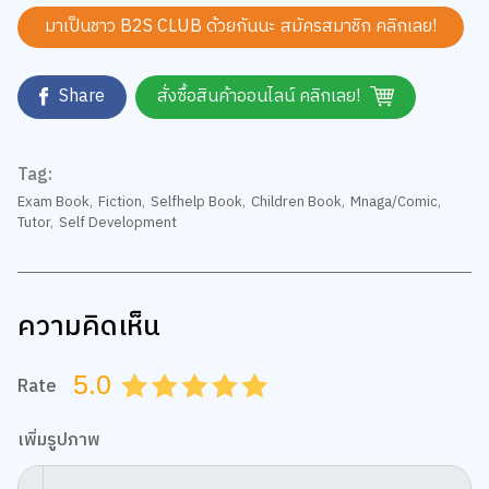
มาเป็นชาว B2S CLUB ด้วยกันนะ สมัครสมาชิก
คลิกเลย!
Share
สั่งซื้อสินค้าออนไลน์ คลิกเลย!
Tag:
Exam Book
,
Fiction
,
Selfhelp Book
,
Children Book
,
Mnaga/Comic
,
Tutor
,
Self Development
ความคิดเห็น
5.0
Rate
0.5
1.0
1.5
2.0
2.5
3.0
3.5
4.0
4.5
5.0
เพิ่มรูปภาพ