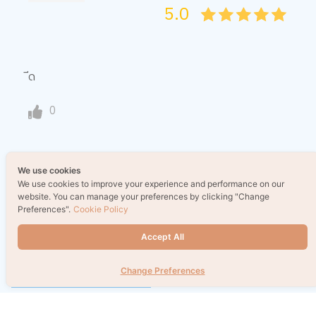
5.0
05
1
15
2
25
3
35
4
45
5
ีด
0
We use cookies
เรื่องที่น่าสนใจอื่นๆ
We use cookies to improve your experience and performance on our
website. You can manage your preferences by clicking "Change
Preferences".
Cookie Policy
Accept All
Change Preferences
รวมหนังสือบวกสกิลการเงิน
อ่านมาราธอนแค่ไหน ก็ไม่ล้า
ฉบับคนรุ่นใหม่ เรียกเงินเข้าได้
เลือกท่านั่งและแว่นให้ถูก