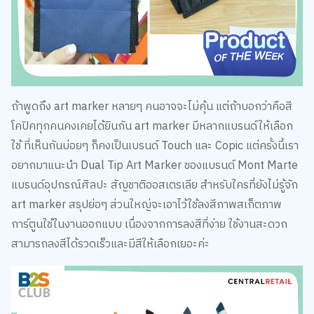
ถ้าพูดถึง art marker หลายๆ คนอาจจะไม่คุ้น แต่ถ้าบอกว่าคือสี
โคปิคทุกคนคงเคยได้ยินกัน art marker มีหลากแบรนด์ให้เลือก
ใช้ ที่เห็นกันบ่อยๆ ก็คงเป็นเบรนด์ Touch และ Copic แต่ครั้งนี้เรา
อยากมาแนะนำ Dual Tip Art Marker ของแบรนด์ Mont Marte
แบรนด์อุปกรณ์ศิลปะ สัญชาติออสเตรเลีย สำหรับใครที่ยังไม่รู้จัก
art marker สรุปย่อๆ ส่วนใหญ่จะเอาไว้ใช้ลงสีภาพสเก็ตภาพ
การ์ตูนใช้ในงานออกแบบ เนื่องจากการลงสีที่ง่าย ใช้งานสะดวก
สามารถลงสีได้รวดเร็วและมีสีให้เลือกเยอะค่ะ