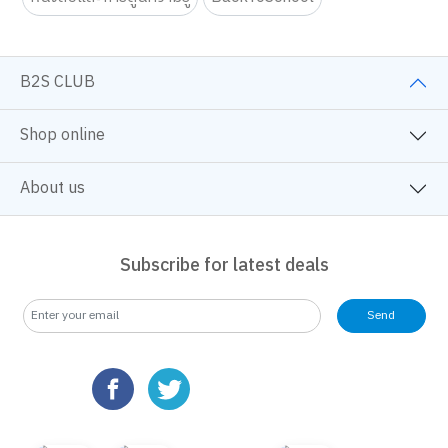
หนังสือและการ์ตูนความรู้
BackToSchool
B2S CLUB
Shop online
About us
We use cookies
We use cookies to improve your experience and performance on our
website. You can manage your preferences by clicking "Change
Subscribe for latest deals
Preferences".
Cookie Policy
Accept All
Send
Change Preferences