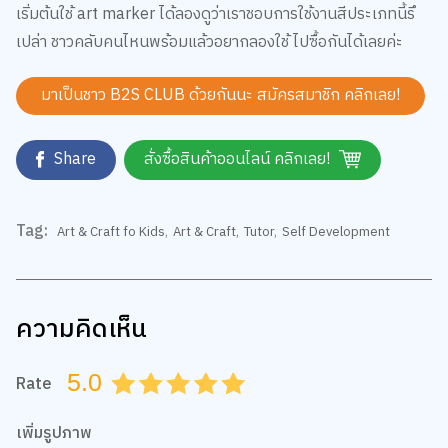
เปล่า ชาวคลับคนไหนพร้อมแล้วอยากลองใช้ ไปซื้อกันได้เลยค่ะ
มาเป็นชาว B2S CLUB ด้วยกันนะ สมัครสมาชิก
คลิกเลย!
Share
สั่งซื้อสินค้าออนไลน์ คลิกเลย!
Tag:
Art & Craft fo Kids
,
Art & Craft
,
Tutor
,
Self Development
ความคิดเห็น
5.0
Rate
0.5
1.0
1.5
2.0
2.5
3.0
3.5
4.0
4.5
5.0
เพิ่มรูปภาพ