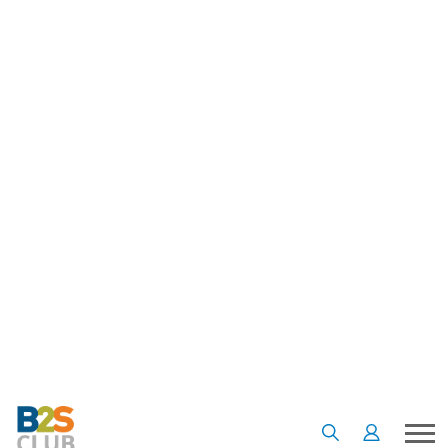
•
•
•
หน้าแรก
เรื่องน่ารู้
Article
Product of the week: มาร์เกอร์ลับ คุณภาพคุ้มราคา
Product of the week: มาร์เกอร์ลับ
คุณภาพคุ้มราคา
14 ก.พ. 65
5
7218
B2S Club