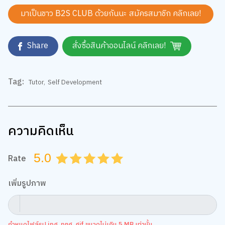
มาเป็นชาว B2S CLUB ด้วยกันนะ สมัครสมาชิก
คลิกเลย!
Share
สั่งซื้อสินค้าออนไลน์ คลิกเลย!
Tag:
Tutor
,
Self Development
ความคิดเห็น
5.0
Rate
0.5
1.0
1.5
2.0
2.5
3.0
3.5
4.0
4.5
5.0
เพิ่มรูปภาพ
กำหนดไฟล์รูป jpg, png, gif ขนาดไม่เกิน 5 MB เท่านั้น