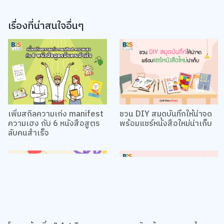
เรื่องที่น่าสนใจอื่นๆ
เพิ่มสกิลความเก่ง manifest
ชวน DIY สมุดบันทึกให้น่าจด
ความเฮง กับ 6 หนังสือสูตร
พร้อมแชร์หนังสือใหม่น่าเก็บ
ลับคนสำเร็จ
โมเดลบ้านจิ๋ว & Art Toy ของ
ของขวัญผู้สูงอายุแบบไหน