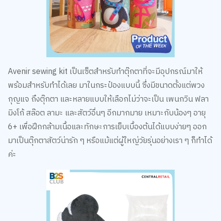
Avenir sewing kit เป็นเซ็ตสำหรับทำตุ๊กตาที่จะมีอุปกรณ์มาให้
พร้อมสำหรับทำได้เลย มาในกระป๋องแบบนี้ ซึ่งมีขนาดตั้งแต่พวง
กุญแจ ถึงตุ๊กตา และหลายแบบให้เลือกไม่ว่าจะเป็น เพนกวิน ฟลา
มิงโก้ สล๊อต ลามะ และสัตว์อื่นๆ อีกมากมาย เหมาะกับน้องๆ อายุ
6+ เพื่อฝึกกล้ามเนื้อและทักษะการเย็บเบื้องต้นได้แบบง่ายๆ ออก
มาเป็นตุ๊กตาสัตว์น่ารัก ๆ หรือแม้แต่ผู้ใหญ่วัยรุ่นอย่างเรา ๆ ก็ทำได้
ค่ะ