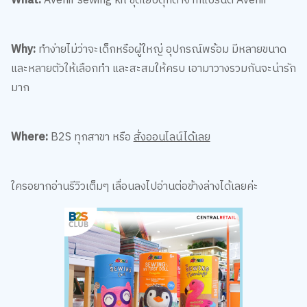
What:
Avenir sewing kit ชุดเย็บตุ๊กตาจากแบรนด์ Avenir
Why:
ทำง่ายไม่ว่าจะเด็กหรือผู้ใหญ่ อุปกรณ์พร้อม มีหลายขนาด
และหลายตัวให้เลือกทำ และสะสมให้ครบ เอามาวางรวมกันจะน่ารัก
มาก
Where:
B2S ทุกสาขา หรือ
สั่งออนไลน์ได้เลย
ใครอยากอ่านรีวิวเต็มๆ เลื่อนลงไปอ่านต่อข้างล่างได้เลยค่ะ