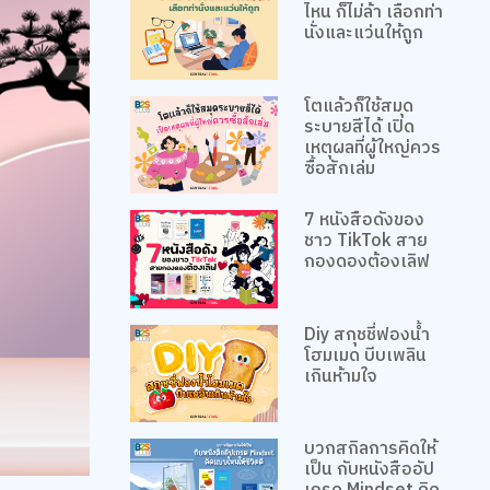
ไหน ก็ไม่ล้า เลือกท่า
นั่งและแว่นให้ถูก
โตแล้วก็ใช้สมุด
ระบายสีได้ เปิด
เหตุผลที่ผู้ใหญ่ควร
ซื้อสักเล่ม
7 หนังสือดังของ
ชาว TikTok สาย
กองดองต้องเลิฟ
Diy สกุชชี่ฟองน้ำ
โฮมเมด บีบเพลิน
เกินห้ามใจ
บวกสกิลการคิดให้
เป็น กับหนังสืออัป