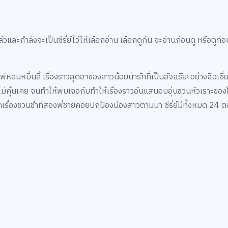
ละกำลังจะเป็นซีรี่ย์ไว้ให้เลือกอ่าน เลือกดูกัน จะอ่านก่อนดู หรือดูก่อ
์หอมหมื่นลี้ เรื่องราวสุดฮาของสาวน้อยน่ารักที่เป็นอัจฉริยะอย่างฉือเซี่
างไม่คุ้นเคย จนทำให้พบเจอกับทำให้เรื่องราวอันแสนอบอุ่นชวนหัวเราะของโ
้เกิดเรื่องชวนขำที่สองพี่ชายคอยปกป้องน้องสาวตามมา ซีรี่ย์มีทั้งหมด 24