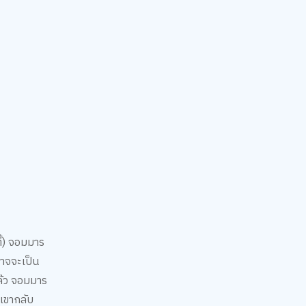
ี้) จอมมาร
ออาจจะเป็น
แล้ว จอมมาร
่เขากลับ