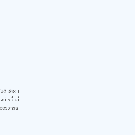
นดี เรื่อง ห
้ หมื่นลี้
พื่ออรรถรส