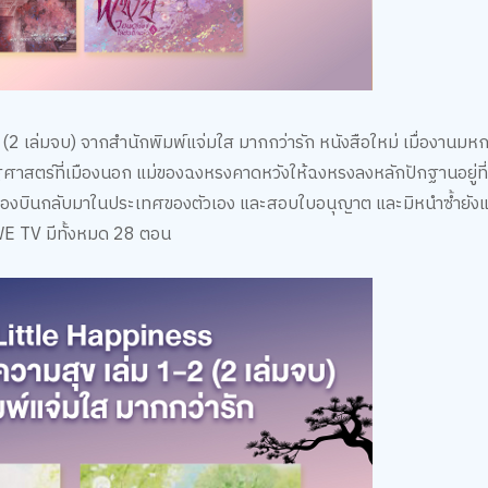
2 (2 เล่มจบ) จากสำนักพิมพ์แจ่มใส มากกว่ารัก หนังสือใหม่ เมื่องานมห
ษฐศาสตร์ที่เมืองนอก แม่ของฉงหรงคาดหวังให้ฉงหรงลงหลักปักฐานอยู่ที
บย่องบินกลับมาในประเทศของตัวเอง และสอบใบอนุญาต และมิหนำซ้ำยัง
WE TV มีทั้งหมด 28 ตอน