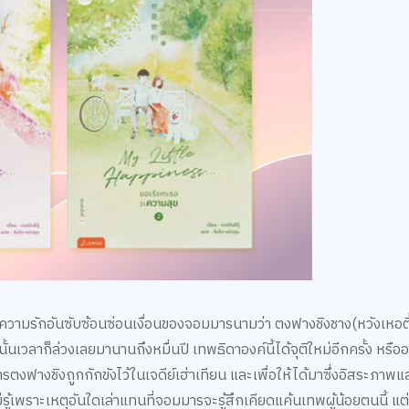
านความรักอันซับซ้อนซ่อนเงื่อนของจอมมารนามว่า ตงฟางชิงชาง(หวังเหอต
กนั้นเวลาก็ล่วงเลยมานานถึงหมื่นปี เทพธิดาองค์นี้ได้จุติใหม่อีกครั้ง หรื
รตงฟางชิงถูกกักขังไว้ในเจดีย์เฮ่าเทียน และเพื่อให้ได้มาซึ่งอิสระภาพ
ู้เพราะเหตุอันใดเล่าแทนที่จอมมารจะรู้สึกเคียดแค้นเทพผู้น้อยตนนี้ แต