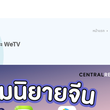
หน้าแรก
•
และ WeTV