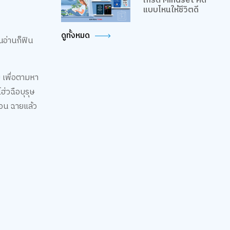
เกรด Mindset คิด
แบบไหนให้ชีวิตดี
ดูทั้งหมด
นอ่านก็ฟิน
ย เพื่อตามหา
ฮ่วฉือบุรุษ
 ตอน ฉายแล้ว