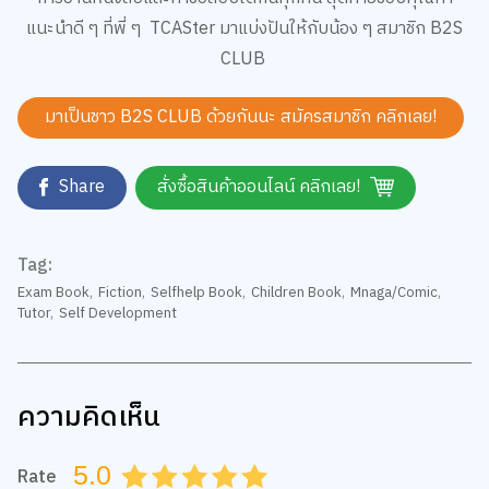
แนะนำดี ๆ ที่พี่ ๆ TCASter มาแบ่งปันให้กับน้อง ๆ สมาชิก B2S
CLUB
มาเป็นชาว B2S CLUB ด้วยกันนะ สมัครสมาชิก
คลิกเลย!
Share
สั่งซื้อสินค้าออนไลน์ คลิกเลย!
Tag:
Exam Book
,
Fiction
,
Selfhelp Book
,
Children Book
,
Mnaga/Comic
,
Tutor
,
Self Development
ความคิดเห็น
5.0
Rate
0.5
1.0
1.5
2.0
2.5
3.0
3.5
4.0
4.5
5.0