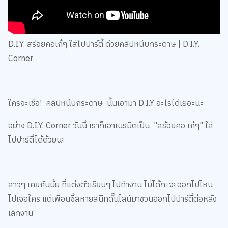
D.I.Y. สร้อยคอเก๋ๆ ใส่ไปปาร์ตี้ ด้วยคลิปหนีบกระดาษ | D.I.Y.
Corner
ใครจะเชื่อ! คลิปหนีบกระดาษ นั้นเอามา D.I.Y อะไรได้เยอะนะ
อย่าง D.I.Y. Corner วันนี้ เราก็เอาเนรมิตเป็น "สร้อยคอ เก๋ๆ" ใส่
ไปปาร์ตี้ได้ด้วยนะ
สาวๆ เคยกันมั้ย ที่แต่งตัวเรียบๆ ไปทำงาน ไม่ได้กะจะออกไปไหน
ไปเจอใคร แต่เพื่อนซี้สหายสนิทดั๊นไลน์มาชวนออกไปปาร์ตี้ต่อหลัง
เลิกงาน