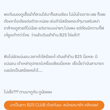
พอก้มมองดูเสื้อผ้าที่สวมใส่มาก็แสนเรียบ ไม่มั่นใจเอาซะเลย ก็เลย
ต้องหาไอเดียแต่งตัวซะหน่อย เช่นถ้ามีสร้อยคอเก๋ๆมาเสริมสง่า
ราศีคงดูสวยดีไม่น้อย แต่เอาแบบง่ายๆ ไม่แพง แต่ต้องมีความกิ๊ฟ
เก๋ยูเรก้ากว่าใคร ว่าแล้วเดินเข้าร้าน B2S ใช่แล้ว!!
ฟังไม่ผิดแน่นอน อยากได้สร้อยเก๋ เดินเข้าร้าน B2S นี่แหละ มี
แน่นอน เจ้าเหล่าอุปกรณ์เครื่องเขียนนี่แหละ เชื่อมั้ยว่ามันสามารถ
เนรมิตเป็นสร้อยคอได้......
ไม่เชื่อ??? ตามมาดูกัน ดูน้อยลง
มาเป็นชาว B2S CLUB ด้วยกันนะ สมัครสมาชิก
คลิกเลย!