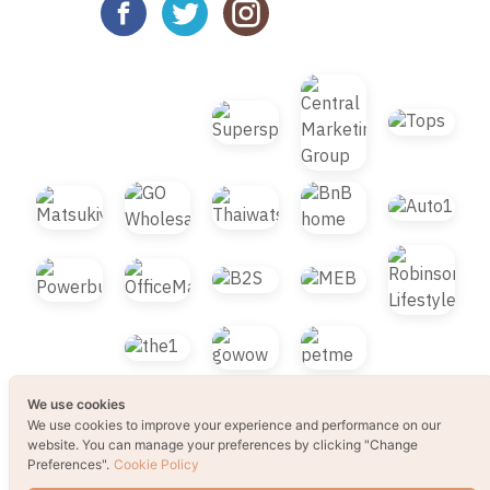
We use cookies
We use cookies to improve your experience and performance on our
© 2021 B2S CLUB, All rights reserved. Web
website. You can manage your preferences by clicking "Change
Design by
1001click.
Preferences".
Cookie Policy