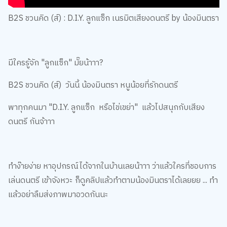
B2S ชวนคิด (ส์) : D.I.Y. ลูกแซ็ก เนรมิตเสียงดนตรี by น้องมินตรา
มีใครรู้จัก "ลูกแซ็ก" มั๊ยน้าาา?
B2S ชวนคิด (ส์) วันนี้ น้องมินตรา หนูน้อยที่รักดนตรี
พาทุกคนมา "D.I.Y. ลูกแซ็ก หรือไข่เขย่า" แล้วไปสนุกกับเสียง
ดนตรี กันจ้าาา
ทำง๊ายง่าย หาอุปกรณ์ได้จากในบ้านเลยน้าาา ว่าแล้วใครที่ชอบการ
เล่นดนตรี เข้าจังหวะ ก็ดูคลิปแล้วทำตามน้องมินตราได้เลยยย ... ทำ
แล้วอย่าลืมส่งภาพมาอวดกันนะ