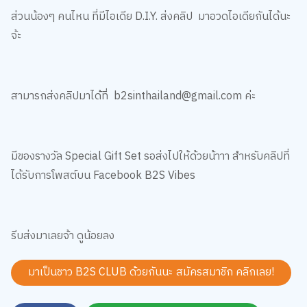
ส่วนน้องๆ คนไหน ที่มีไอเดีย D.I.Y. ส่งคลิป มาอวดไอเดียกันได้นะ
จ้ะ
สามารถส่งคลิปมาได้ที่ b2sinthailand@gmail.com ค่ะ
มีของรางวัล Special Gift Set รอส่งไปให้ด้วยน้าาา สำหรับคลิปที่
ได้รับการโพสต์บน Facebook B2S Vibes
รีบส่งมาเลยจ้า ดูน้อยลง
มาเป็นชาว B2S CLUB ด้วยกันนะ สมัครสมาชิก
คลิกเลย!