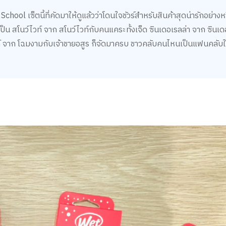
ool เซ็ตนี้ที่คัดมาให้ดูแล้วว่าโดนใจชัวร์สำหรับสินค้าสุดน่ารักอย่างหว
เป็น สโนว์ไวท์ จาก สโนว์ไวท์กับคนแคระทั้งเจ็ด ซินเดอเรลล่า จาก ซินเด
ลล์ จาก โฉมงามกับเจ้าชายอสูร ก็จัดมาครบ ชาวคลับคนไหนเป็นแฟนคลับใ