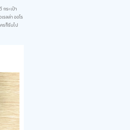
ี กระเป๋า
อเรลล่า ออโร
ครก็รีบไป