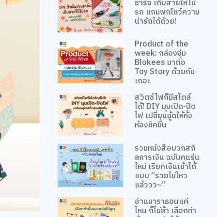
ชาร์จ เก็บสายให้ไม่
รก แถมพกโชว์ความ
น่ารักได้ด้วย!
Product of the
week: กล่องจุ่ม
Blokees มาต่อ
Toy Story ด้วยกัน
เถอะ
สวิตช์ไฟก็มีสไตล์
ได้! DIY มุมเปิด-ปิด
ไฟ เปลี่ยนมู้ดให้ทั้ง
ห้องชิคขึ้น
รวมหนังสือบวกสกิ
ลการเงิน ฉบับคนรุ่น
ใหม่ เรียกเงินเข้าได้
แบบ “รวยไม่ไหว
แล้ววว~”
อ่านมาราธอนแค่
ไหน ก็ไม่ล้า เลือกท่า