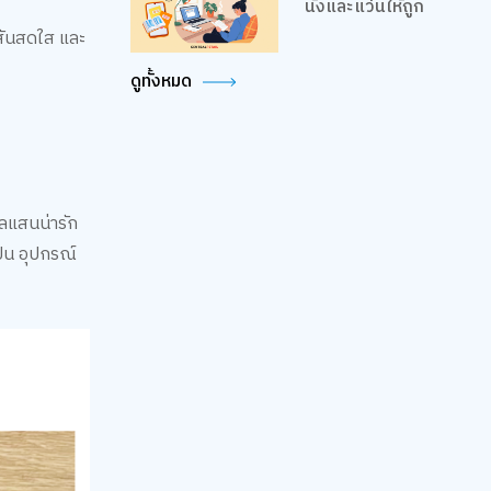
นั่งและแว่นให้ถูก
ีสันสดใส และ
ดูทั้งหมด
ทลแสนน่ารัก
ป็น อุปกรณ์