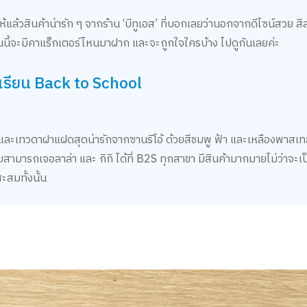
ห้แล้วสินค้าน่ารัก ๆ จากร้าน ‘บีทูเอส’ ที่บอกเลยว่านอกจากดีไซน์สวย ส
วันนี้จะมีคาแร็กเตอร์ไหนมาฝาก และจะถูกใจใครบ้าง ไปดูกันเลยค่ะ
เรียน Back to School
ฟ้า และเทวดาฝาแฝดสุดน่ารักจากซานริโอ้ ด้วยสีชมพู ฟ้า และเหลืองพาสเ
บสามารถเจอลาล่า และ กิกิ ได้ที่ B2S ทุกสาขา มีสินค้ามากมายไม่ว่าจะเ
สะสมทั้งนั้น