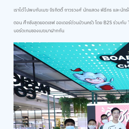
เราได้ไปพบกับเมฆ จิรกิตติ์ ถาวรวงศ์ นักแสดง พิธีกร และน
ตอน ศึกชิงสุดยอดเชฟ ออเดอร์ด่วนป่วนครัว โดย B2S ร่วมกับ T
บอร์ดเกมของเมฆมาฝากกัน