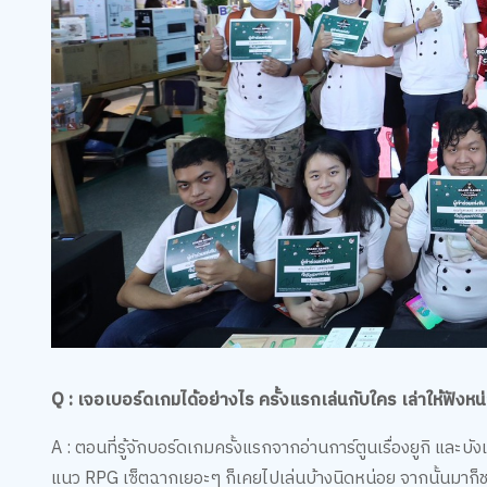
Q : เจอเบอร์ดเกมได้อย่างไร ครั้งแรกเล่นกับใคร เล่าให้ฟังห
A : ตอนที่รู้จักบอร์ดเกมครั้งแรกจากอ่านการ์ตูนเรื่องยูกิ และบั
แนว RPG เซ็ตฉากเยอะๆ ก็เคยไปเล่นบ้างนิดหน่อย จากนั้นมาก็