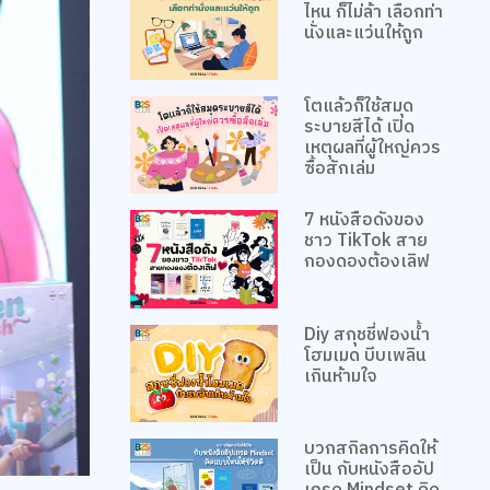
ไหน ก็ไม่ล้า เลือกท่า
นั่งและแว่นให้ถูก
โตแล้วก็ใช้สมุด
ระบายสีได้ เปิด
เหตุผลที่ผู้ใหญ่ควร
ซื้อสักเล่ม
7 หนังสือดังของ
ชาว TikTok สาย
กองดองต้องเลิฟ
Diy สกุชชี่ฟองน้ำ
โฮมเมด บีบเพลิน
เกินห้ามใจ
บวกสกิลการคิดให้
เป็น กับหนังสืออัป