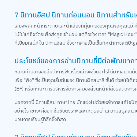
7 นิทานอีสป นิทานก่อนนอน นิทานสำหรับเ
เสียงพลิกหน้ากระดาษและน้ำเสียงที่คุ้นเคยของคุณพ่อคุณแม่ ค
ไม่ใช่แค่กิจวัตรเพื่อส่งลูกเข้านอน แต่คือช่วงเวลา "Magic Ho
ที่เปี่ยมเสน่ห์ใน นิทานอีสป ซึ่งจะกลายเป็นเข็มทิศนำทางสติป
ประโยชน์ของการอ่านนิทานที่มีต่อพัฒนาก
หลายท่านอาจสงสัยว่าการฟังเรื่องเล่าจะช่วยอะไรได้มากขนาดนั้น
เพื่อ "ฟัง" ซึ่งเป็นจุดเริ่มต้นของ นิทานฝึกสมาธิ ชั้นดี ช่วย
(EF) หรือทักษะการบริหารจัดการสมองส่วนหน้าที่ส่งผลต่อก
นอกจากนี้ นิทานอีสป ภาษาไทย มักแฝงไปด้วยหลักการแก้ไขปัญห
อย่างไร เขาจะค่อยๆ ซึมซับตรรกะและเหตุผลผ่านความสนุกสนาน น
บวนการเรียนรู้ที่ลึกซึ้งที่สุด