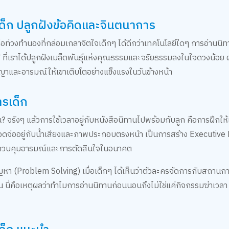
ด็ก ปลูกฝังข้อคิดและจินตนาการ
ือท่วงทำนองที่กล่อมเกลาจิตใจเด็กๆ ได้ดีกว่าเทคโนโลยีใดๆ การอ่านน
ur" ที่เราได้ปลูกฝังเมล็ดพันธุ์แห่งคุณธรรมและจริยธรรมลงในใจดวงน้อย 
ัญญาและอารมณ์ให้เขาเติบโตอย่างแข็งแรงในวันข้างหน้า
ารเด็ก
? จริงๆ แล้วการใช้เวลาอยู่กับหนังสือนิทานไปพร้อมกับลูก คือการฝึกให้
ให้เด็กจดจ่ออยู่กับน้ำเสียงและภาพประกอบตรงหน้า เป็นการสร้าง Executiv
ารควบคุมอารมณ์และการตัดสินใจในอนาคต
า (Problem Solving) เมื่อเด็กๆ ได้เห็นว่าตัวละครจัดการกับสถานก
ี่คือเหตุผลว่าทำไมการอ่านนิทานก่อนนอนถึงไม่ใช่แค่กิจกรรมฆ่าเวลา 