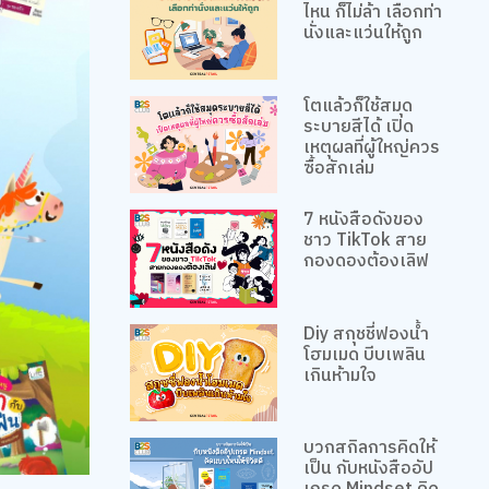
ไหน ก็ไม่ล้า เลือกท่า
นั่งและแว่นให้ถูก
โตแล้วก็ใช้สมุด
ระบายสีได้ เปิด
เหตุผลที่ผู้ใหญ่ควร
ซื้อสักเล่ม
7 หนังสือดังของ
ชาว TikTok สาย
กองดองต้องเลิฟ
Diy สกุชชี่ฟองน้ำ
โฮมเมด บีบเพลิน
เกินห้ามใจ
บวกสกิลการคิดให้
เป็น กับหนังสืออัป