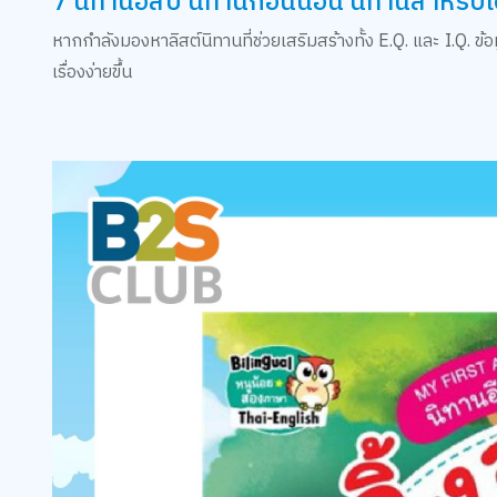
7 นิทานอีสป นิทานก่อนนอน นิทานสำหรับเ
หากกำลังมองหาลิสต์นิทานที่ช่วยเสริมสร้างทั้ง E.Q. และ I.Q. ข้
เรื่องง่ายขึ้น