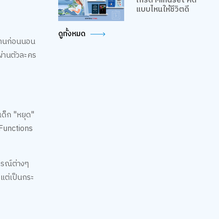
เกรด Mindset คิด
แบบไหนให้ชีวิตดี
ดูทั้งหมด
ิทานก่อนนอน
ผ่านตัวละคร
เด็ก "หยุด"
e Functions
ารณ์ต่างๆ
แต่เป็นกระ