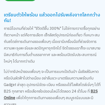
เตรียมตัวให้พร้อม แล้วออกไปรับพลังจากโลกกว้าง
กัน!
การมีไอเทมที่ช่วยให้ "ชีวิตดีขึ้น 300%" ไม่ใช่การกวาดซื้อทุกอย่าง
ที่ขวางหน้า แต่คือการเลือก เช็กลิสต์อุปกรณ์ท่องเที่ยว ที่เหมาะสม
กับสไตล์การเดินทางของเพื่อนๆ เมื่อเรามีเครื่องมือที่ช่วยจัดการ
ความพะรุงพะรังและลดปัญหาจุกจิกได้ จิตใจของเราก็จะเบาสบาย
มีสมาธิกับการดื่มด่ำบรรยากาศ และพร้อมเปิดรับประสบการณ์
ใหม่ๆ ได้มากกว่าเดิม
ไม่ว่าทริปหน้าของเพื่อนๆ จะเป็นการแบกเป้เดินป่า นั่งชิลล์ริมหาด
หรือบินลัดฟ้าไปต่างเมือง อย่าลืมแวะมาเตรียมความพร้อมกับ
Gadget ล่าสุด อุปกรณ์จัดระเบียบ หรือของใช้ไลฟ์สไตล์เจ๋งๆ ได้ที่
B2S ทุกสาขา หรือเลือกช้อปออนไลน์ได้ตลอด 24 ชั่วโมง ที่
B2S
Online
เพื่อให้ทุกการเดินทางของเพื่อนๆ สมบูรณ์แบบและมี
ความสุข