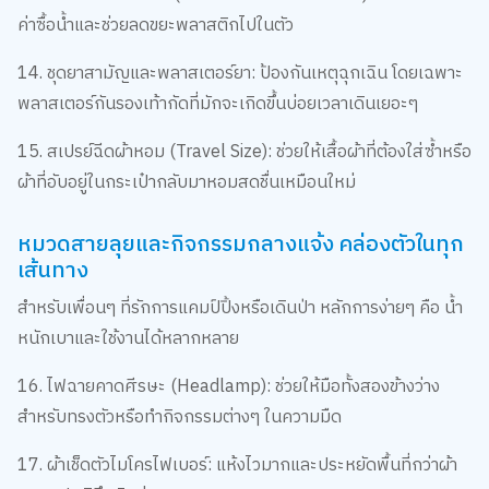
ค่าซื้อน้ำและช่วยลดขยะพลาสติกไปในตัว
14. ชุดยาสามัญและพลาสเตอร์ยา: ป้องกันเหตุฉุกเฉิน โดยเฉพาะ
พลาสเตอร์กันรองเท้ากัดที่มักจะเกิดขึ้นบ่อยเวลาเดินเยอะๆ
15. สเปรย์ฉีดผ้าหอม (Travel Size): ช่วยให้เสื้อผ้าที่ต้องใส่ซ้ำหรือ
ผ้าที่อับอยู่ในกระเป๋ากลับมาหอมสดชื่นเหมือนใหม่
หมวดสายลุยและกิจกรรมกลางแจ้ง คล่องตัวในทุก
เส้นทาง
สำหรับเพื่อนๆ ที่รักการแคมป์ปิ้งหรือเดินป่า หลักการง่ายๆ คือ น้ำ
หนักเบาและใช้งานได้หลากหลาย
16. ไฟฉายคาดศีรษะ (Headlamp): ช่วยให้มือทั้งสองข้างว่าง
สำหรับทรงตัวหรือทำกิจกรรมต่างๆ ในความมืด
17. ผ้าเช็ดตัวไมโครไฟเบอร์: แห้งไวมากและประหยัดพื้นที่กว่าผ้า
ขนหนูปกติถึง 5 เท่า