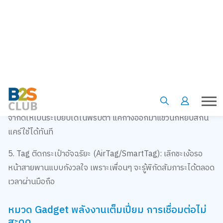
2. กระเป๋าเป้เดินทาง: เน้นแบบที่กระจายน้ำหนักได้ดีเพื่อถนอม
สุขภาพหลัง และมีฟังก์ชันซ่อนซิปเพื่อความปลอดภัย
3. ถุงสุญญากาศแบบม้วนมือ: ตัวช่วยลับสำหรับขากลับที่เสื้อผ้าใช้
แล้วมักจะบวมคับกระเป๋า แค่ม้วนรีดอากาศออกก็เหลือที่ว่าง
สำหรับของฝากเพียบ
4. กระเป๋าใส่ของใช้ส่วนตัวแบบแขวน: เปลี่ยนห้องน้ำโรงแรมที่พื้นที่
จำกัดให้เป็นระเบียบได้ในพริบตา แค่กางออกมาแขวนก็หยิบสกิน
แคร์ใช้ได้ทันที
5. Tag ติดกระเป๋าอัจฉริยะ (AirTag/SmartTag): เลิกชะเง้อรอ
หน้าสายพานแบบกังวลใจ เพราะเพื่อนๆ จะรู้พิกัดสัมภาระได้ตลอด
เวลาผ่านมือถือ
หมวด Gadget พลังงานเต็มเปี่ยม การเชื่อมต่อไม่
สะดุด