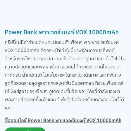
Power Bank พาวเวอร์แบงค์ VOX 10000mAh
ทริปนี้ไม่มีคำว่าแบตหมดแน่นอนถ้าเพื่อนๆ พก พาวเวอร์แบงค์
VOX 10000mAh ติดกระเป๋าไว้ รุ่นนี้มาพร้อมความจุที่พอดี
สำหรับการใช้งานตลอดวัน แถมยังผ่านมาตรฐาน มอก. มั่นใจได้ใน
ความปลอดภัยและพกพาขึ้นเครื่องบินได้หายห่วง ตัวดีไซน์ขนาด
กะทัดรัด น้ำหนักเบา ไม่เพิ่มภาระในกระเป๋าเดินทาง และที่พิเศษ
สุดคือลวดลายสุดคูลจากคอลเลกชัน Superman ที่ช่วยเพิ่มสไตล์
ให้ Gadget ของเพื่อนๆ ดูโดดเด่นขึ้นอีกเยอะ ใครที่กำลังมองหา
พลังงานสำรองที่ทั้งเก่งและเท่ พุ่งตัวไปช้อปหรือกดสั่งออนไลน์ได้
เลย
ซื้อออนไลน์ Power Bank พาวเวอร์แบงค์ VOX 10000mAh
คลิก