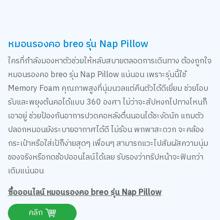
หมอนรองคอ breo รุ่น Nap Pillow
ใครที่กำลังมองหาตัวช่วยให้หลับสบายตลอดการเดินทาง ต้องถูกใจ
หมอนรองคอ breo รุ่น Nap Pillow แน่นอน เพราะรุ่นนี้ใช้
Memory Foam คุณภาพสูงที่นุ่มนวลแต่คืนตัวได้ดีเยี่ยม ช่วยโอบ
รับและพยุงต้นคอได้แบบ 360 องศา ไม่ว่าจะสัปหงกไปทางไหนก็
เอาอยู่ ช่วยป้องกันอาการปวดคอหลังตื่นนอนได้ชะงัดนัก แถมตัว
ปลอกหมอนยังระบายอากาศได้ดี ไม่ร้อน พกพาสะดวก จะคล้อง
กระเป๋าหรือใส่เป้ก็ง่ายสุดๆ เพื่อนๆ สามารถแวะไปสัมผัสความนุ่ม
ของจริงหรือกดช้อปออนไลน์ได้เลย รับรองว่าทริปหน้าจะฟินกว่า
เดิมแน่นอน
ซื้อออนไลน์ หมอนรองคอ breo รุ่น Nap Pillow
คลิก