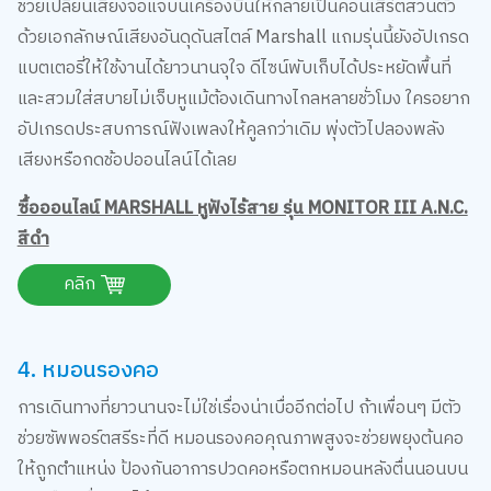
ด้วยเอกลักษณ์เสียงอันดุดันสไตล์ Marshall แถมรุ่นนี้ยังอัปเกรด
แบตเตอรี่ให้ใช้งานได้ยาวนานจุใจ ดีไซน์พับเก็บได้ประหยัดพื้นที่
และสวมใส่สบายไม่เจ็บหูแม้ต้องเดินทางไกลหลายชั่วโมง ใครอยาก
อัปเกรดประสบการณ์ฟังเพลงให้คูลกว่าเดิม พุ่งตัวไปลองพลัง
เสียงหรือกดช้อปออนไลน์ได้เลย
ซื้อออนไลน์ MARSHALL หูฟังไร้สาย รุ่น MONITOR III A.N.C.
สีดำ
คลิก
4. หมอนรองคอ
การเดินทางที่ยาวนานจะไม่ใช่เรื่องน่าเบื่ออีกต่อไป ถ้าเพื่อนๆ มีตัว
ช่วยซัพพอร์ตสรีระที่ดี หมอนรองคอคุณภาพสูงจะช่วยพยุงต้นคอ
ให้ถูกตำแหน่ง ป้องกันอาการปวดคอหรือตกหมอนหลังตื่นนอนบน
รถหรือเครื่องบินได้