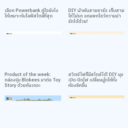
We use cookies
We use cookies to improve your experience and performance on our
เลือก Powerbank คู่ใจยังไง
DIY ผ้าพันสายชาร์จ เก็บสาย
website. You can manage your preferences by clicking "Change
ให้เหมาะกับไลฟ์สไตล์ที่สุด
ให้ไม่รก แถมพกโชว์ความน่า
Preferences".
Cookie Policy
รักได้ด้วย!
Accept All
TOP
Change Preferences
Product of the week:
สวิตช์ไฟก็มีสไตล์ได้! DIY มุม
กล่องจุ่ม Blokees มาต่อ Toy
เปิด-ปิดไฟ เปลี่ยนมู้ดให้ทั้ง
Story ด้วยกันเถอะ
ห้องชิคขึ้น