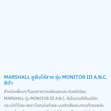
MARSHALL หูฟังไร้สาย รุ่น MONITOR III A.N.C.
สีดำ
สำหรับเพื่อนๆ ที่มองหาความเงียบสงบระดับพรีเมียม
MARSHALL รุ่น MONITOR III A.N.C. คือไอเทมที่ต้องมีติด
กระเป๋าไว้เลย เพราะโดดเด่นด้วยระบบตัดเสียงรบกวนที่ทรงพลัง
ช่วยเปลี่ยนเสียงจอแจบนเครื่องบินให้กลายเป็นคอนเสิร์ตส่วนตัว