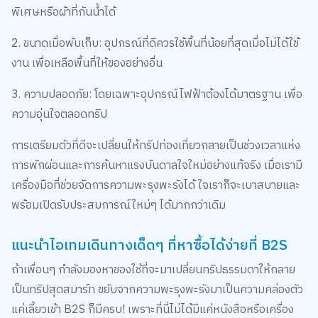
2. ขนาดเมื่อพับเก็บ: อุปกรณ์ที่ดีควรใช้พื้นที่น้อยที่สุดเมื่อไม่ได้ใช้
งาน เพื่อเหลือพื้นที่ให้ของอย่างอื่น
3. ความปลอดภัย: โดยเฉพาะอุปกรณ์ไฟฟ้าต้องได้มาตรฐาน เพื่อ
ความอุ่นใจตลอดทริป
การเตรียมตัวที่ดีจะเปลี่ยนให้ทริปท่องเที่ยวกลายเป็นช่วงเวลาแห่ง
การพักผ่อนและการค้นหาแรงบันดาลใจใหม่อย่างแท้จริง เมื่อเรามี
เครื่องมือที่ช่วยจัดการความพะรุงพะรังได้ ใจเราก็จะเบาสบายและ
พร้อมเปิดรับประสบการณ์ใหม่ๆ ได้มากกว่าเดิม
แนะนำไอเทมเดินทางเด็ดๆ ที่หาซื้อได้ง่ายที่ B2S
ถ้าเพื่อนๆ กำลังมองหาของใช้ที่จะมาเปลี่ยนทริปธรรมดาให้กลาย
เป็นทริปสุดสมาร์ท ขยับจากความพะรุงพะรังมาเป็นความคล่องตัว
แค่เลี้ยวเข้า B2S ก็มีครบ! เพราะที่นี่ไม่ได้มีแค่หนังสือหรือเครื่อง
เขียน แต่เป็นแหล่งรวม Travel & Lifestyle Gadgets ที่คัดมาแล้ว