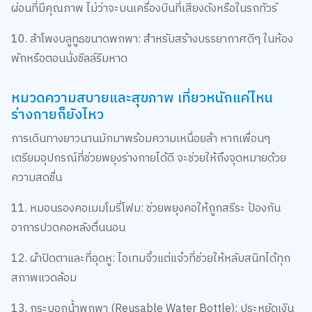
10. ลำโพงบลูทูธขนาดพกพา: สำหรับสร้างบรรยากาศดีๆ ในห้อง
พักหรือตอนนั่งชิลล์ริมหาด
หมวดความสบายและสุขภาพ เที่ยวหนักแค่ไหน
ร่างกายก็ยังไหว
การเดินทางยาวนานมักมาพร้อมความเหนื่อยล้า หากเพื่อนๆ
เตรียมอุปกรณ์ที่ช่วยพยุงร่างกายได้ดี จะช่วยให้ถึงจุดหมายด้วย
ความสดชื่น
11. หมอนรองคอเมมโมรี่โฟม: ช่วยพยุงคอให้ถูกสรีระ ป้องกัน
อาการปวดคอหลังตื่นนอน
12. ผ้าปิดตาและที่อุดหู: ไอเทมจิ๋วแต่แจ๋วที่ช่วยให้หลับสนิทได้ทุก
สภาพแวดล้อม
13. กระบอกน้ำพกพา (Reusable Water Bottle): ประหยัดเงิน