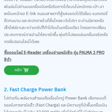
พันเล่มไปอ่านบนเครื่องบินหรือริมหาดได้แบบไม่หนักกระเป๋า มา
พร้อมหน้าจอ E-Ink ถนอมสายตาที่สู้แสงแดดได้ดีเยี่ยม แบตเตอรี่
อึดทนนาน และสเปกภายในที่ลื่นไหลระดับโปรฯ จะอ่านนิยายหรือ
เช็กไฟล์งานระหว่างทริปก็ทำได้จบในเครื่องเดียว ใครอยากเปลี่ยน
ประสบการณ์การอ่านให้สมาร์ทขึ้น พุ่งตัวไปลองเล่นเครื่องจริงหรือ
กดช้อปออนไลน์ได้เลย
ซื้อออนไลน์ E-Reader เครื่องอ่านหนังสือ รุ่น PALMA 2 PRO
สีดำ
คลิก
2. Fast Charge Power Bank
ไปต่างถิ่น พลังงานสำรองคือเรื่องใหญ่ Power Bank เลือกแบบที่
รองรับการชาร์จเร็ว (Fast Charge) และมีความจุที่นำขึ้นเครื่องบิน
ได้ปลอดภัย (ไม่เกิน 32,000 mAh) เพื่อให้ทริปนี้ไม่มีคำว่าแบต