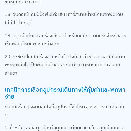
18. อุปกรณ์แคมป์ปิ้งพับได้: เช่น เก้าอี้สนามน้ำหนักเบาที่พับเก็บ
ใส่เป้ได้ไม่กินที่
19. สมุดบันทึกและเครื่องเขียน: สำหรับบันทึกความทรงจำหรือลาย
เซ็นเพื่อนใหม่ที่พบระหว่างทาง
20. E-Reader (เครื่องอ่านหนังสือดิจิทัล): สำหรับสายอ่านที่อยาก
พกหนังสือไปเป็นพันเล่มในอุปกรณ์เดียว น้ำหนักเบาและถนอม
สายตา
เทคนิคการเลือกอุปกรณ์เดินทางให้คุ้มค่าและพกพา
ง่าย
ก่อนที่เพื่อนๆ จะตัดสินใจซื้ออุปกรณ์ชิ้นไหน ลองพิจารณา 3 ข้อนี้
ดู
1. น้ำหนักและวัสดุ: เลือกวัสดุที่เบาแต่ทนทาน เช่น อลูมิเนียมเกรด
พิเศษหรือผ้าที่กันน้ำได้