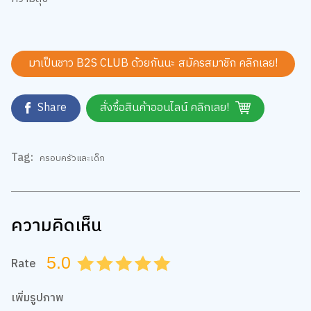
มาเป็นชาว B2S CLUB ด้วยกันนะ สมัครสมาชิก
คลิกเลย!
Share
สั่งซื้อสินค้าออนไลน์ คลิกเลย!
Tag:
ครอบครัวและเด็ก
ความคิดเห็น
5.0
Rate
0.5
1.0
1.5
2.0
2.5
3.0
3.5
4.0
4.5
5.0
เพิ่มรูปภาพ