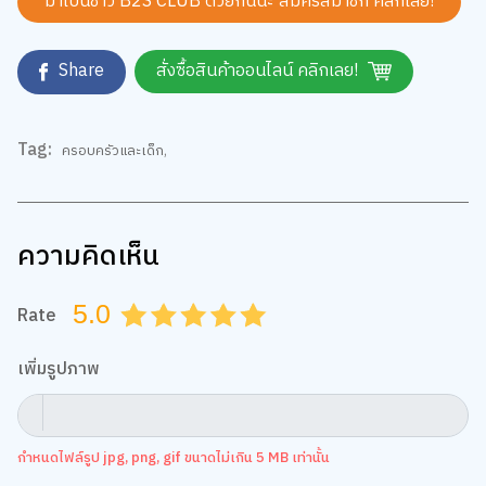
มาเป็นชาว B2S CLUB ด้วยกันนะ สมัครสมาชิก
คลิกเลย!
Share
สั่งซื้อสินค้าออนไลน์ คลิกเลย!
Tag:
ครอบครัวและเด็ก
,
ความคิดเห็น
5.0
Rate
0.5
1.0
1.5
2.0
2.5
3.0
3.5
4.0
4.5
5.0
เพิ่มรูปภาพ
กำหนดไฟล์รูป jpg, png, gif ขนาดไม่เกิน 5 MB เท่านั้น