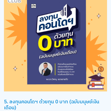
5. ลงทุนคอนโดฯ ด้วยทุน 0 บาท (ฉบับมนุษย์เงิน
เดือน)