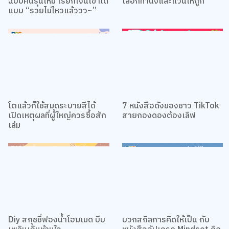
ฉบับคนรุ่นใหม่ เรียกเงินเข้าได้
เลือกท่านั่งและแว่นให้ถูก
แบบ “รวยไม่ไหวแล้ววว~”
โตแล้วก็ใช้สมุดระบายสีได้
7 หนังสือดังของชาว TikTok
เปิดเหตุผลที่ผู้ใหญ่ควรซื้อสัก
สายกองดองต้องเลิฟ
เล่ม
Diy สกุชชี่ฟองน้ำโฮมเมด บีบ
บวกสกิลการคิดให้เป็น กับ