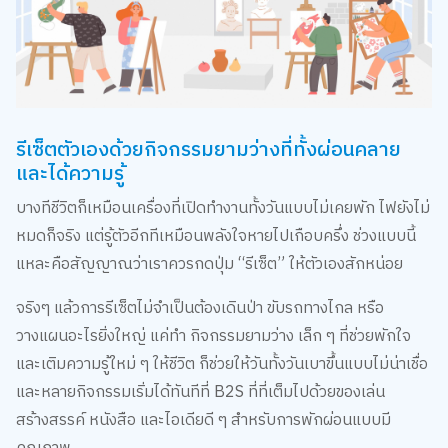
รีเซ็ตตัวเองด้วยกิจกรรมยามว่างที่ทั้งผ่อนคลาย
และได้ความรู้
บางทีชีวิตก็เหมือนเครื่องที่เปิดทำงานทั้งวันแบบไม่เคยพัก ไฟยังไม่
หมดก็จริง แต่รู้ตัวอีกทีเหมือนพลังใจหายไปเกือบครึ่ง ช่วงแบบนี้
แหละคือสัญญาณว่าเราควรกดปุ่ม “รีเซ็ต” ให้ตัวเองสักหน่อย
จริงๆ แล้วการรีเซ็ตไม่จำเป็นต้องเดินป่า ขับรถทางไกล หรือ
วางแผนอะไรยิ่งใหญ่ แค่ทำ กิจกรรมยามว่าง เล็ก ๆ ที่ช่วยพักใจ
และเติมความรู้ใหม่ ๆ ให้ชีวิต ก็ช่วยให้วันทั้งวันเบาขึ้นแบบไม่น่าเชื่อ
และหลายกิจกรรมเริ่มได้ทันทีที่ B2S ที่ที่เต็มไปด้วยของเล่น
สร้างสรรค์ หนังสือ และไอเดียดี ๆ สำหรับการพักผ่อนแบบมี