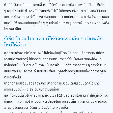
พื้นที่ที่เป็นระเบียบและสวยขึ้นช่วยให้ใจโล่ง สมองนิ่ง และพร้อมรับไอเดียใหม่
ๆ โดยอัตโนมัติ ที่ B2S ก็มีไอเทมจัดโต๊ะให้เลือกครบทั้งของน่ารัก ของมินิมอล
และของใช้งานจริง ทำให้การแต่งมุมกลายเป็นเหมือนเล่นเกมแต่งห้องที่สนุกจน
หยุดไม่ได้ ลองเปลี่ยนมุมเล็ก ๆ ดู แล้วเพื่อน ๆ จะรู้เลยว่าพื้นที่ดี ๆ มีผลกับพลัง
ใจมากแค่ไหน
รีเซ็ตตัวเองไม่ยาก แค่ให้กิจกรรมเล็ก ๆ เติมพลัง
ใหม่ให้ชีวิต
สุดท้ายแล้วการรีเซ็ตตัวเองไม่ใช่เรื่องใหญ่โตอะไรเลย มันคือการยอมให้ตัว
เองหยุดพักสักครู่ ใช้เวลากับกิจกรรมยามว่างที่ทำให้ใจสงบ สมองโล่ง และ
หัวใจอ่อนโยนขึ้นอีกนิด ไม่ว่าจะเป็นการอ่านหนังสือ การลงสีช้า ๆ การทำ DIY
แบบเพลิน ๆ หรือการเล่นเกมกับเพื่อน—ทุกอย่างคือรูปแบบหนึ่งของการดูแล
ตัวเองทั้งนั้น
บางกิจกรรมช่วยปล่อยความคิด บางกิจกรรมช่วยเติมแรงบันดาลใจ บาง
กิจกรรมช่วยให้หัวเราะจนลืมความเหนื่อย
และทั้งหมดนี้เริ่มได้ง่ายมาก แค่เดินเข้า B2S แล้วเลือกไอเทมที่ทำให้รู้สึกว่า อัน
นี้แหละ…เหมาะกับใจตอนนี้ที่สุด ปล่อยให้กิจกรรมเล็ก ๆ เหล่านี้ค่อย ๆ เปลี่ยน
อารมณ์วันธรรมดาให้กลายเป็นวันที่เบาสบายขึ้น