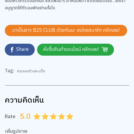
ลองให้เวลาตัวเองสักนิด แล้วเพื่อน ๆ จะเห็นเลยว่า ชีวิตดีขึ้นได้จริง…แค่เรา
อนุญาตให้ตัวเองพักอย่างตั้งใจ
มาเป็นชาว B2S CLUB ด้วยกันนะ สมัครสมาชิก
คลิกเลย!
Share
สั่งซื้อสินค้าออนไลน์ คลิกเลย!
Tag:
ครอบครัวและเด็ก
ความคิดเห็น
5.0
Rate
0.5
1.0
1.5
2.0
2.5
3.0
3.5
4.0
4.5
5.0
เพิ่มรูปภาพ