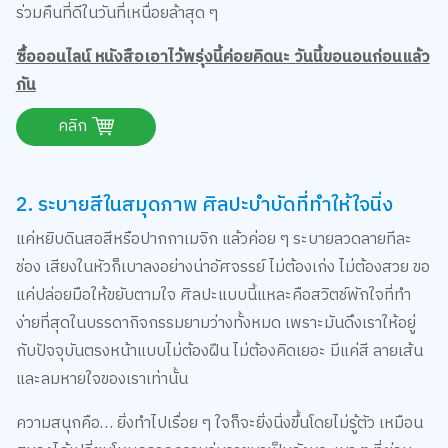
ร่วมคืนที่ดีในวันที่เหนื่อยล้าสุด ๆ
ซื้อออนไลน์ หนังสือเอาไว้พรุ่งนี้ค่อยคิดนะ วันนี้ขอนอนก่อนแล้ว
กัน
คลิก
2. ระบายสีในสมุดภาพ ศิลปะบำบัดที่ทำให้ใจนิ่ง
แค่หยิบดินสอสีหรือปากกาเมจิก แล้วค่อย ๆ ระบายลวดลายทีละ
ช่อง เสียงในหัวก็เบาลงอย่างน่าอัศจรรย์ ไม่ต้องเก่ง ไม่ต้องสวย ขอ
แค่ปล่อยมือให้ขยับตามใจ ศิลปะแบบนี้แหละคือสวิตช์พักใจที่ทำ
ง่ายที่สุดในบรรดากิจกรรมยามว่างทั้งหมด เพราะมันดึงเราให้อยู่
กับปัจจุบันตรงหน้าแบบไม่ต้องฝืน ไม่ต้องคิดเยอะ มีแค่สี ลายเส้น
และลมหายใจของเราเท่านั้น
ความสนุกคือ… ยิ่งทำไปเรื่อย ๆ ใจก็จะยิ่งนิ่งขึ้นโดยไม่รู้ตัว เหมือน