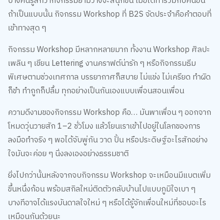
บางคนรู้สึกว่ากิจกรรมยามว่างจะสนุกขึ้น เมื่อได้ทำร่วมกับคนอื่น
ถ้าเป็นแบบนั้น กิจกรรม Workshop ที่ B2S จัดประจำคือคำตอบที่
เข้าทางสุด ๆ
กิจกรรม Workshop มีหลากหลายมาก ทั้งงาน Workshop ศิลปะ
เพลิน ๆ เขียน Lettering งานคราฟต์น่ารัก ๆ หรือกิจกรรมธีม
พิเศษตามช่วงเทศกาล บรรยากาศก็สบาย ไม่แข่ง ไม่เครียด ทำผิด
ก็ขำ ทำถูกก็ปลื้ม ทุกอย่างเป็นกันเองแบบเพื่อนสอนเพื่อน
ความดีงามของกิจกรรม Workshop คือ… มันพาเพื่อน ๆ ออกจาก
โหมดวุ่นวายสัก 1–2 ชั่วโมง แล้วโยนเราเข้าไปอยู่ในโลกของการ
ลงมือทำจริง ๆ พอได้จับพู่กัน วาด ปั้น หรือประดิษฐ์อะไรสักอย่าง
ใจมันจะค่อย ๆ นิ่งลงเองอย่างธรรมชาติ
ยิ่งไปกว่านั้นหลังจากจบกิจกรรม Workshop จะเหมือนมีแบตเพิ่ม
ขึ้นหนึ่งก้อน พร้อมสกิลใหม่ติดตัวกลับบ้านไปแบบภูมิใจเบา ๆ
บางทีอาจได้แรงบันดาลใจใหม่ ๆ หรือได้รู้จักเพื่อนใหม่ที่ชอบอะไร
เหมือนกันด้วยนะ