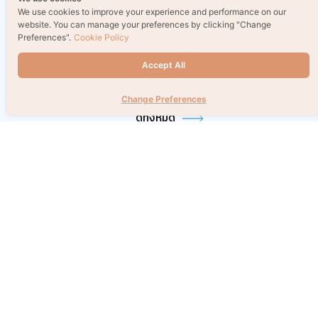
We use cookies to improve your experience and performance on our
website. You can manage your preferences by clicking "Change
Preferences".
Cookie Policy
รวมหนังสือบวกสกิลการเงิน
อ่านมาราธอนแค่ไหน ก็ไม่ล้า
Accept All
ฉบับคนรุ่นใหม่ เรียกเงินเข้าได้
เลือกท่านั่งและแว่นให้ถูก
แบบ “รวยไม่ไหวแล้ววว~”
Change Preferences
ดูทั้งหมด
Keyword
Parenting Book
Exam Book
Fiction
Selfhelp Book
Children Book
Mnaga/Comic
Art & Craft fo Kids
Art & Craft
Education Toy
Tutor
Self Development
หนังสือจิตวิทยา
ครอบครัวและเด็ก
นิยายวาย