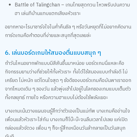
Battle of Talingchan – เกมไทยสุดกวน ไหวพริบปนความ
ฮา เล่นทีบ้านแทบแตกเสียงหัวเราะ
อยากหาอะไรมาชาร์จใจในค่ำคืนชิล ๆ หรือวันหยุดที่ไม่อยากคิดงาน
การ์ดเกมคือคำตอบที่ง่ายและสนุกที่สุดเลยล่ะ
6. เล่นบอร์ดเกมให้สมองตื่นแบบสนุก ๆ
ถ้าวันไหนอยากพักแบบมีสีสันขึ้นมาหน่อย บอร์ดเกมนี่แหละคือ
กิจกรรมยามว่างที่ช่วยให้ทั้งหัวเราะ ทั้งได้ใช้สมองแบบกำลังดี ไม่
เครียด ไม่หนัก แต่โดนใจสุด ๆ ข้อดีของบอร์ดเกมคือมันพาเราออก
จากโหมดเดิม ๆ ของวัน แล้วพุ่งเข้าไปอยู่ในโลกของเกมแบบเต็มตัว
ทั้งกลยุทธ์ ทายใจ หรือความฮาแบบไม่ต้องใช้พลังเยอะ
บางเกมเน้นวางแผนจนรู้สึกว่าตัวเองเป็นแม่ทัพ บางเกมคืออ่านใจ
เพื่อนแล้วหัวเราะใส่กัน บางเกมก็โบ๊ะบ๊ะจนลืมเวลาไปเลย แค่เปิด
กล่องแล้วจัดวง เพื่อน ๆ ก็จะรู้สึกเหมือนวันล้ากลายเป็นวันสนุก
ทันที