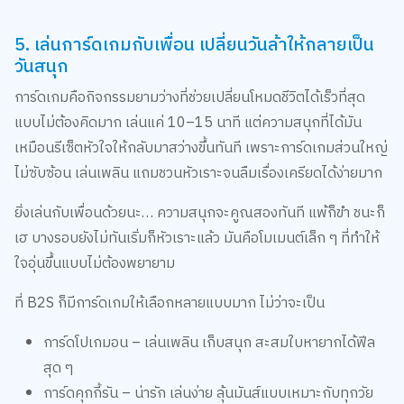
5. เล่นการ์ดเกมกับเพื่อน เปลี่ยนวันล้าให้กลายเป็น
วันสนุก
การ์ดเกมคือกิจกรรมยามว่างที่ช่วยเปลี่ยนโหมดชีวิตได้เร็วที่สุด
แบบไม่ต้องคิดมาก เล่นแค่ 10–15 นาที แต่ความสนุกที่ได้มัน
เหมือนรีเซ็ตหัวใจให้กลับมาสว่างขึ้นทันที เพราะการ์ดเกมส่วนใหญ่
ไม่ซับซ้อน เล่นเพลิน แถมชวนหัวเราะจนลืมเรื่องเครียดได้ง่ายมาก
ยิ่งเล่นกับเพื่อนด้วยนะ… ความสนุกจะคูณสองทันที แพ้ก็ขำ ชนะก็
เฮ บางรอบยังไม่ทันเริ่มก็หัวเราะแล้ว มันคือโมเมนต์เล็ก ๆ ที่ทำให้
ใจอุ่นขึ้นแบบไม่ต้องพยายาม
ที่ B2S ก็มีการ์ดเกมให้เลือกหลายแบบมาก ไม่ว่าจะเป็น
การ์ดโปเกมอน – เล่นเพลิน เก็บสนุก สะสมใบหายากได้ฟีล
สุด ๆ
การ์ดคุกกี้รัน – น่ารัก เล่นง่าย ลุ้นมันส์แบบเหมาะกับทุกวัย