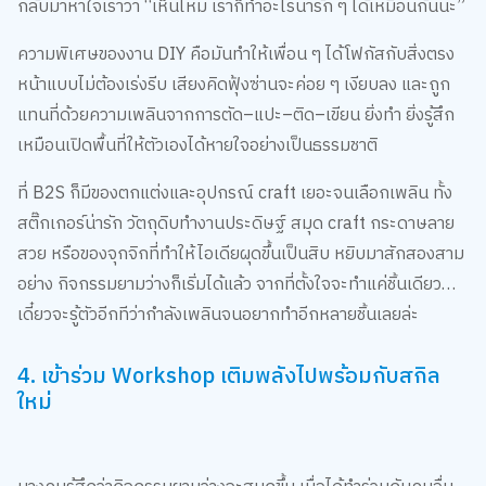
กลับมาหาใจเราว่า “เห็นไหม เราก็ทำอะไรน่ารัก ๆ ได้เหมือนกันนะ”
ความพิเศษของงาน DIY คือมันทำให้เพื่อน ๆ ได้โฟกัสกับสิ่งตรง
หน้าแบบไม่ต้องเร่งรีบ เสียงคิดฟุ้งซ่านจะค่อย ๆ เงียบลง และถูก
แทนที่ด้วยความเพลินจากการตัด–แปะ–ติด–เขียน ยิ่งทำ ยิ่งรู้สึก
เหมือนเปิดพื้นที่ให้ตัวเองได้หายใจอย่างเป็นธรรมชาติ
ที่ B2S ก็มีของตกแต่งและอุปกรณ์ craft เยอะจนเลือกเพลิน ทั้ง
สติ๊กเกอร์น่ารัก วัตถุดิบทำงานประดิษฐ์ สมุด craft กระดาษลาย
สวย หรือของจุกจิกที่ทำให้ไอเดียผุดขึ้นเป็นสิบ หยิบมาสักสองสาม
อย่าง กิจกรรมยามว่างก็เริ่มได้แล้ว จากที่ตั้งใจจะทำแค่ชิ้นเดียว…
เดี๋ยวจะรู้ตัวอีกทีว่ากำลังเพลินจนอยากทำอีกหลายชิ้นเลยล่ะ
4. เข้าร่วม Workshop เติมพลังไปพร้อมกับสกิล
ใหม่