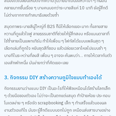
สมองได้เปลี่ยนโหมดจากความวุ่นวายมาเป็นจังหวะเบา ๆ ที่ผ่อน
คลายมากขึ้นเรื่อย ๆ บางคนบอกว่าระบายสีแค่ 10 นาที ยังรู้สึกดี
ไม่ต่างจากการทำสมาธิเลยด้วยซ้ำ
สมุดภาพระบายสีผู้ใหญ่ที่ B2S ก็มีให้เลือกเยอะมาก ทั้งลายสาย
หวานที่ดูแล้วใจฟู ลายธรรมชาติที่ช่วยให้รู้สึกสงบ หรือแมนดาลาที่
ใช้ซ้ำลายเป็นแพทเทิร์น ทำให้เพื่อน ๆ โฟกัสได้แบบเพลินสุด ๆ
เลือกเล่มที่ถูกใจ หยิบชุดสีที่ชอบ แล้วปล่อยเวลาไหลไปแบบช้า ๆ
บางทีในระหว่างที่ลงสี เพื่อน ๆ อาจจะค้นพบว่า… การให้เวลากับตัว
เองสักพักหนึ่ง มันง่ายกว่าที่คิดเยอะเลย
3. กิจกรรม DIY สร้างความภูมิใจแบบทำเองได้
กิจกรรมยามว่างแบบ DIY เป็นอะไรที่ให้ฟีลเหมือนได้สร้างโลกเล็ก
ๆ ด้วยมือของตัวเอง ไม่ว่าจะเป็นตกแต่งสมุด ทำป้ายห้อย ประกอบ
โมเดลง่าย ๆ หรือจัด scrapbooking เล็ก ๆ ทำเสร็จแล้วมองผล
งานตัวเองทีไร มันจะรู้สึกดีแบบบอกไม่ถูก เหมือนส่งสารบางอย่าง