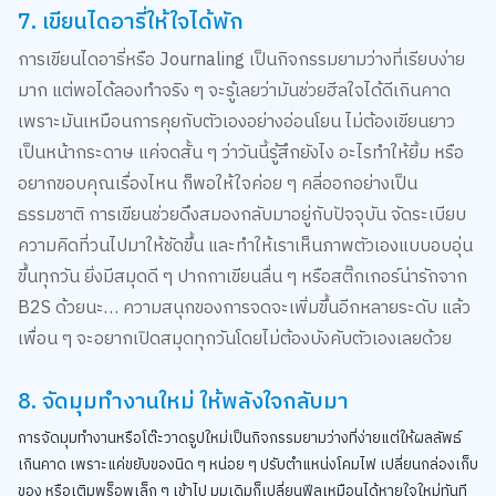
7. เขียนไดอารี่ให้ใจได้พัก
การเขียนไดอารี่หรือ Journaling เป็นกิจกรรมยามว่างที่เรียบง่าย
มาก แต่พอได้ลองทำจริง ๆ จะรู้เลยว่ามันช่วยฮีลใจได้ดีเกินคาด
เพราะมันเหมือนการคุยกับตัวเองอย่างอ่อนโยน ไม่ต้องเขียนยาว
เป็นหน้ากระดาษ แค่จดสั้น ๆ ว่าวันนี้รู้สึกยังไง อะไรทำให้ยิ้ม หรือ
อยากขอบคุณเรื่องไหน ก็พอให้ใจค่อย ๆ คลี่ออกอย่างเป็น
ธรรมชาติ การเขียนช่วยดึงสมองกลับมาอยู่กับปัจจุบัน จัดระเบียบ
ความคิดที่วนไปมาให้ชัดขึ้น และทำให้เราเห็นภาพตัวเองแบบอบอุ่น
ขึ้นทุกวัน ยิ่งมีสมุดดี ๆ ปากกาเขียนลื่น ๆ หรือสติ๊กเกอร์น่ารักจาก
B2S ด้วยนะ… ความสนุกของการจดจะเพิ่มขึ้นอีกหลายระดับ แล้ว
เพื่อน ๆ จะอยากเปิดสมุดทุกวันโดยไม่ต้องบังคับตัวเองเลยด้วย
8. จัดมุมทำงานใหม่ ให้พลังใจกลับมา
การจัดมุมทำงานหรือโต๊ะวาดรูปใหม่เป็นกิจกรรมยามว่างที่ง่ายแต่ให้ผลลัพธ์
เกินคาด เพราะแค่ขยับของนิด ๆ หน่อย ๆ ปรับตำแหน่งโคมไฟ เปลี่ยนกล่องเก็บ
ของ หรือเติมพร็อพเล็ก ๆ เข้าไป มุมเดิมก็เปลี่ยนฟีลเหมือนได้หายใจใหม่ทันที