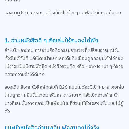
คุณภาพ
ลองมาดู 8 กิจกรรมยามว่างที่ทำได้ง่าย ๆ แต่ฟีลดีเกินคาดกันเลย
1. อ่านหนังสือดี ๆ สักเล่มให้สมองได้พัก
สำหรับหลายคน การอ่านคือกิจกรรมยามว่างที่เปลี่ยนอารมณ์วัน
ทั้งวันได้ทันที แค่เปิดหน้าแรกโลกเดิมก็เหมือนถูกกดปุ่มพักไว้ก่อน
ไม่ว่าจะเป็นนิยายฟีลกู๊ด หนังสือชวนคิด หรือ How-to เบา ๆ ก็ช่วย
คลายความล้าได้ดีมาก
ลองเดินเลือกหนังสือสักเล่มที่ B2S แบบไม่ต้องมีเป้าหมาย เจอเล่ม
ไหนถูกตา หยิบขึ้นมาดมกลิ่นกระดาษเบา ๆ แล้วเปิดอ่านสักหน้า
บางทีเล่มนั้นอาจกลายเป็นเพื่อนใหม่ที่ชวนให้หัวใจสงบขึ้นแบบไม่รู้
ตัว
แนะนำหนังสืออ่านเพลิน พักสมองได้จริง