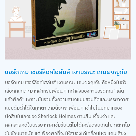
บอร์ดเกม เชอร์ล็อคโฮล์มส์ เงามรณะ เกมผจญภัย
บอร์ดเกม เชอร์ล็อคโฮล์มส์ เงามรณะ เกมผจญภัย คือหนึ่งในตัว
เลือกที่เหมาะมากสำหรับเพื่อน ๆ ที่กำลังมองหาบอร์ดเกม “เล่น
แล้วฟีลดี” เพราะมันรวมทั้งความสนุกแบบชวนคิดและบรรยากาศ
แบบดื่มด่ำได้ในทุกตา เกมนี้จะพาเพื่อน ๆ เข้าไปในบทบาทของ
นักสืบในโลกของ Sherlock Holmes ตามสืบ เงื่อนงำ และ
คลี่คลายคดีในบรรยากาศเข้มข้นแต่ไม่ได้เครียดจนเกินไป กติกาไม่
ซับซ้อนมากนัก แต่เพียงพอที่จะให้สมองได้เคลื่อนไหว แถมเสียง