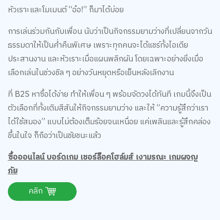
หัวเราะและโมเมนต์ “อ๋อ!” ก็มาได้บ่อย
การเล่นร่วมกันกับเพื่อน นับว่าเป็นกิจกรรมยามว่างที่เปลี่ยนจากวัน
ธรรมดาให้เป็นค่ำคืนพิเศษ เพราะทุกคนจะได้แชร์ทั้งไอเดีย
ประสานงาน และหัวเราะเมื่อแผนพลิกผัน โดยเฉพาะอย่างยิ่งเมื่อ
เลือกเล่นในช่วงชิล ๆ อย่างวันหยุดหรือเย็นหลังเลิกงาน
ที่ B2S หาซื้อได้ง่าย ทำให้เพื่อน ๆ พร้อมจัดวงได้ทันที เกมนี้จึงเป็น
ตัวเลือกที่ทั้งเติมสีสันให้กิจกรรมยามว่าง และให้ “ความรู้สึกว่าเรา
ได้ใช้สมอง” แบบไม่ต้องเต็มร้อยจนเหนื่อย แค่เพลินและรู้สึกคล่อง
ขึ้นในใจ ก็ถือว่าเป็นชัยชนะแล้ว
ซื้อออนไลน์ บอร์ดเกม เชอร์ล็อคโฮล์มส์ เงามรณะ เกมผจญ
ภัย
คลิก