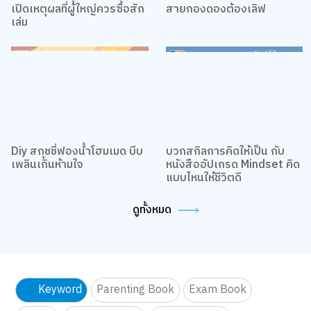
โตแล้วก็ใช้สมุดระบายสีได้
7 หนังสือดังของชาว TikTok
เปิดเหตุผลที่ผู้ใหญ่ควรซื้อสัก
สายกองดองต้องเลิฟ
เล่ม
Diy สกุชชี่ฟองน้ำโฮมเมด บีบ
บวกสกิลการคิดให้เป็น กับ
เพลินเกินห้ามใจ
หนังสืออัปเกรด Mindset คิด
แบบไหนให้ชีวิตดี
ดูทั้งหมด
Keyword
Parenting Book
Exam Book