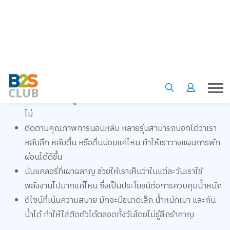
ดังนี้
นับก้าวเดินและระยะทาง เป็นฟังก์ชันพื้นฐานที่ขาดไม่ได้เลย
ช่วยให้เพื่อน ๆ เห็นภาพรวมว่าแต่ละวันมีการเคลื่อนไหวมาก
น้อยแค่ไหน
วัดอัตราการเต้นของหัวใจ ช่วยให้เราตรวจสอบได้ว่าอัตราการ
เต้นของหัวใจอยู่ในโซนที่เหมาะสมกับการออกกำลังกายหรือ
ไม่
ติดตามคุณภาพการนอนหลับ หลายรุ่นสามารถบอกได้ว่าเรา
หลับลึก หลับตื้น หรือตื่นบ่อยแค่ไหน ทำให้เราวางแผนการพัก
ผ่อนได้ดีขึ้น
นับแคลอรี่ที่เผาผลาญ ช่วยให้เราเห็นว่าในแต่ละวันเราใช้
พลังงานไปมากแค่ไหน ซึ่งเป็นประโยชน์ต่อการควบคุมน้ำหนัก
ดีไซน์ที่เน้นความสบาย มักจะมีขนาดเล็ก น้ำหนักเบา และกัน
น้ำได้ ทำให้ใส่ติดตัวได้ตลอดทั้งวันโดยไม่รู้สึกรำคาญ
Fitness Tracker เหมาะสำหรับทุกคนที่อยากมีวินัยในการดูแลตัว